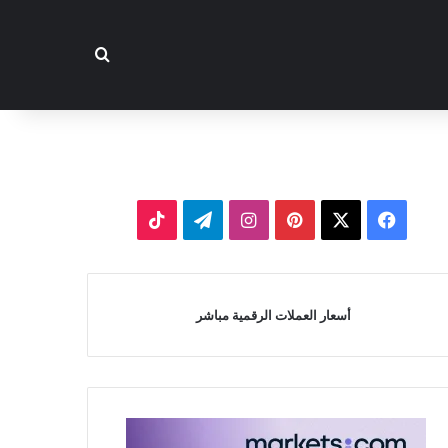
بحث عن
‫X
فيسبوك
بينتيريست
انستقرام
تيلقرام
‫TikTok
أسعار العملات الرقمية مباشر