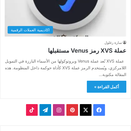
اكاديمية العملات الرقمية
سارة زغلول
عملة XVS رمز Venus مستقبلها
عملة XVS تُعد عملة Venus وبروتوكولها من الأسماء البارزة في التمويل
اللامركزي، ويُستخدم الرمز عملة XVS كأداة حوكمة داخل المنظومة.​ هذه
المقالة مكتوبة…
أكمل القراءة »
‫X
فيسبوك
بينتيريست
انستقرام
تيلقرام
‫TikTok