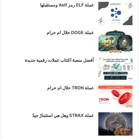
عملة ELF رمز Aelf ومستقبلها
عملة DOGE حلال ام حرام
أفضل منصة اكتتاب عملات رقمية جديدة
عملة TRON حلال ام حرام​
عملة STRAX وهل هي استثمارً جيدً