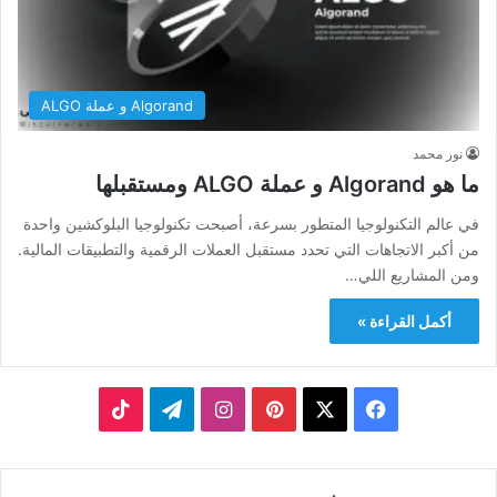
Algorand و عملة ALGO
نور محمد
ما هو Algorand و عملة ALGO ومستقبلها
في عالم التكنولوجيا المتطور بسرعة، أصبحت تكنولوجيا البلوكشين واحدة
من أكبر الاتجاهات التي تحدد مستقبل العملات الرقمية والتطبيقات المالية.
ومن المشاريع اللي…
أكمل القراءة »
‫X
فيسبوك
بينتيريست
انستقرام
تيلقرام
‫TikTok