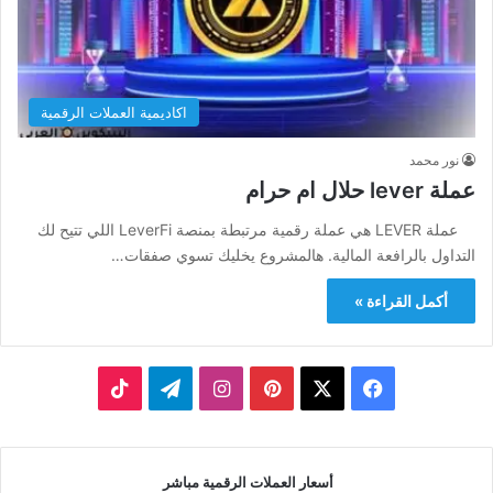
اكاديمية العملات الرقمية
نور محمد
عملة lever حلال ام حرام
عملة LEVER هي عملة رقمية مرتبطة بمنصة LeverFi اللي تتيح لك
التداول بالرافعة المالية. هالمشروع يخليك تسوي صفقات…
أكمل القراءة »
‫X
فيسبوك
بينتيريست
انستقرام
تيلقرام
‫TikTok
أسعار العملات الرقمية مباشر