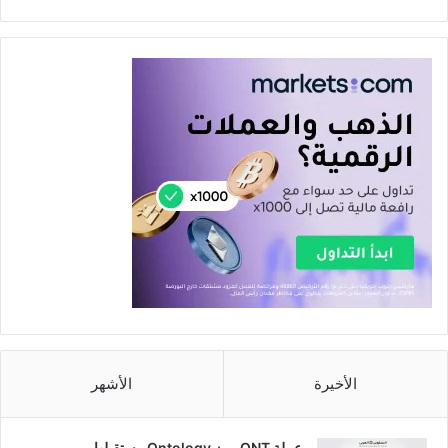
الأخيرة
الأشهر
عملة ONT رمز Ontology مستقبلها