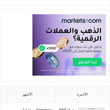
الأخيرة
الأشهر
عملة ONT رمز Ontology مستقبلها