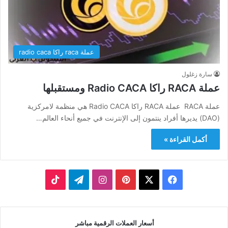
عملة raca راكا radio caca
سارة زغلول
عملة RACA راكا Radio CACA ومستقبلها
عملة RACA عملة RACA راكا Radio CACA هي منظمة لامركزية
(DAO) يديرها أفراد ينتمون إلى الإنترنت في جميع أنحاء العالم…
أكمل القراءة »
‫X
فيسبوك
بينتيريست
انستقرام
تيلقرام
‫TikTok
أسعار العملات الرقمية مباشر