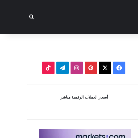
بحث عن
‫X
فيسبوك
بينتيريست
انستقرام
تيلقرام
‫TikTok
أسعار العملات الرقمية مباشر