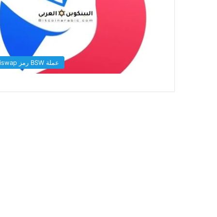
عملة BSW رمز Biswap