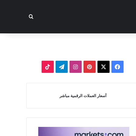
بحث عن
‫X
فيسبوك
بينتيريست
انستقرام
تيلقرام
‫TikTok
أسعار العملات الرقمية مباشر