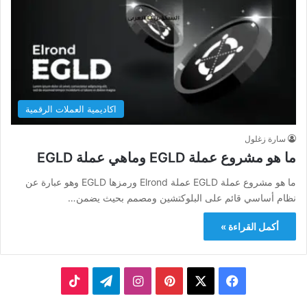
اكاديمية العملات الرقمية
سارة زغلول
ما هو مشروع عملة EGLD وماهي عملة EGLD
ما هو مشروع عملة EGLD عملة Elrond ورمزها EGLD وهو عبارة عن
نظام أساسي قائم على البلوكتشين ومصمم بحيث يضمن…
أكمل القراءة »
‫X
فيسبوك
بينتيريست
انستقرام
تيلقرام
‫TikTok