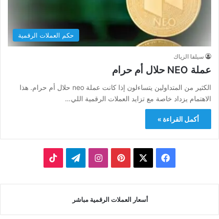
حكم العملات الرقمية
سيلفا الزياك
عملة NEO حلال أم حرام
الكثير من المتداولين يتساءلون إذا كانت عملة neo حلال أم حرام. هذا
الاهتمام يزداد خاصة مع تزايد العملات الرقمية اللي…
أكمل القراءة »
‫X
فيسبوك
بينتيريست
انستقرام
تيلقرام
‫TikTok
أسعار العملات الرقمية مباشر