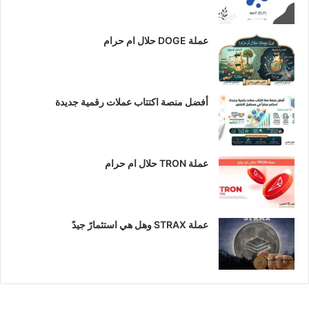
عملة DOGE حلال ام حرام
أفضل منصة اكتتاب عملات رقمية جديدة
عملة TRON حلال ام حرام​
عملة STRAX وهل هي استثمارً جيدً