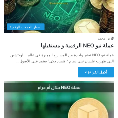
أسعار العملات الرقمية
نور محمد
عملة نيو NEO الرقمية و مستقبلها
عملة نيو NEO تعتبر واحدة من المشاريع المميزة في عالم البلوكتشين
اللي ظهرت علشان تبني نظام “اقتصاد ذكي” يعتمد على الأصول…
أكمل القراءة »