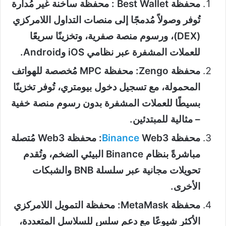
محفظة Best Wallet : محفظة ساخنة غير مُدارة
تُوفر وصولاً مُدمجًا إلى منصات التداول اللامركزي
(DEX)، ورسوم منصة صفرية، وتخزينًا سريعًا
للعملات المشفرة عبر نظامي iOS وAndroid.
محفظة Zengo: محفظة MPC مُخصصة للهواتف
المحمولة، مع تسجيل دخول بيومتري، تُوفر تخزينًا
بسيطًا للعملات المشفرة بدون رسوم منصة خفية
– مثالية للمبتدئين.
محفظة
Binance
Web3: محفظة Web3 مُتصلة
مباشرةً بنظام Binance البيئي الضخم، وتُقدم
تحويلات مجانية عبر سلسلة BNB والشبكات
الأخرى.
محفظة MetaMask: محفظة التمويل اللامركزي
الأكثر شيوعًا مع دعم سلس للسلاسل المتعددة،