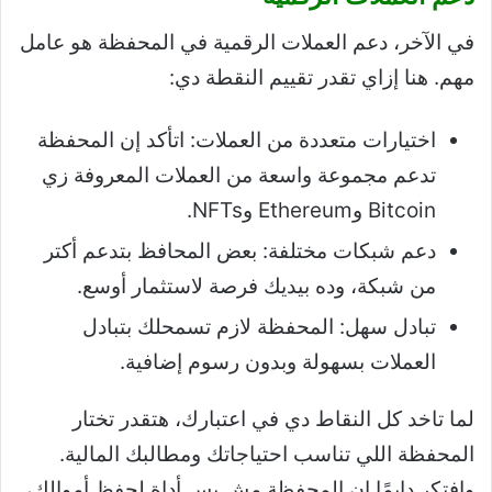
في الآخر، دعم العملات الرقمية في المحفظة هو عامل
مهم. هنا إزاي تقدر تقييم النقطة دي:
اختيارات متعددة من العملات: اتأكد إن المحفظة
تدعم مجموعة واسعة من العملات المعروفة زي
Bitcoin وEthereum وNFTs.
دعم شبكات مختلفة: بعض المحافظ بتدعم أكتر
من شبكة، وده بيديك فرصة لاستثمار أوسع.
تبادل سهل: المحفظة لازم تسمحلك بتبادل
العملات بسهولة وبدون رسوم إضافية.
لما تاخد كل النقاط دي في اعتبارك، هتقدر تختار
المحفظة اللي تناسب احتياجاتك ومطالبك المالية.
وافتكر دايمًا إن المحفظة مش بس أداة لحفظ أموالك،