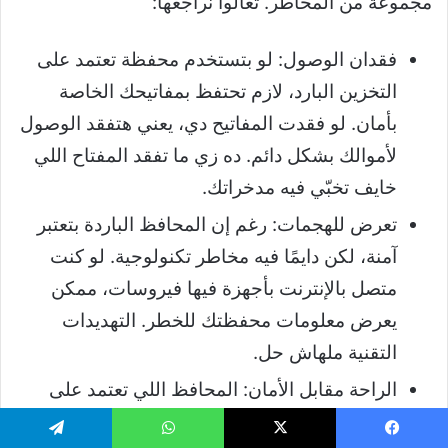
مجموعة من المخاطر. تعالوا نراجعها:
فقدان الوصول: لو بتستخدم محفظة تعتمد على
التخزين البارد، لازم تحتفظ بمفاتيحك الخاصة
بأمان. لو فقدت المفاتيح دي، يعني هتفقد الوصول
لأموالك بشكل دائم. ده زي ما تفقد المفتاح اللي
خايف تخبّي فيه مدخراتك.
تعرض للهجمات: رغم إن المحافظ الباردة بتعتبر
آمنة، لكن دايمًا فيه مخاطر تكنولوجية. لو كنت
متصل بالإنترنت بأجهزة فيها فيروسات، ممكن
يعرض معلومات محفظتك للخطر. التهديدات
التقنية ملهاش حل.
الراحة مقابل الأمان: المحافظ اللي تعتمد على
التخزين البارد ممكن تكون أقل راحة في
يسبوك
‫X
واتساب
تيلقرام