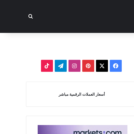
بحث عن
‫X
فيسبوك
بينتيريست
انستقرام
تيلقرام
‫TikTok
أسعار العملات الرقمية مباشر