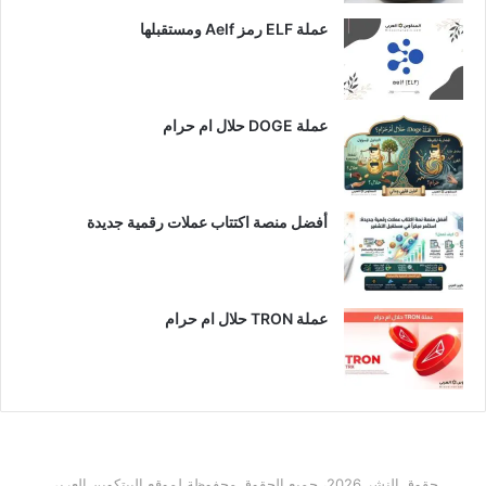
عملة ELF رمز Aelf ومستقبلها
عملة DOGE حلال ام حرام
أفضل منصة اكتتاب عملات رقمية جديدة
عملة TRON حلال ام حرام​
حقوق النشر 2026، جميع الحقوق محفوظة لموقع البيتكوين العربي