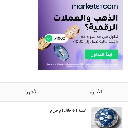
الأخيرة
الأشهر
عملة elf حلال ام حرام