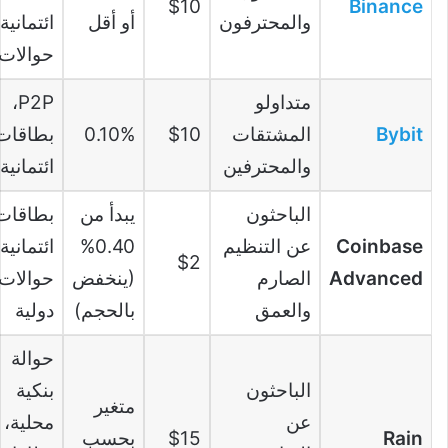
$10
Binance
والمحترفون
أو أقل
ائتمانية،
حوالات
متداولو
P2P،
Bybit
المشتقات
$10
0.10%
بطاقات
والمحترفين
ائتمانية
الباحثون
يبدأ من
بطاقات
Coinbase
عن التنظيم
0.40%
ائتمانية،
$2
Advanced
الصارم
(ينخفض
حوالات
والعمق
بالحجم)
دولية
حوالة
الباحثون
بنكية
متغير
عن
محلية،
Rain
$15
بحسب