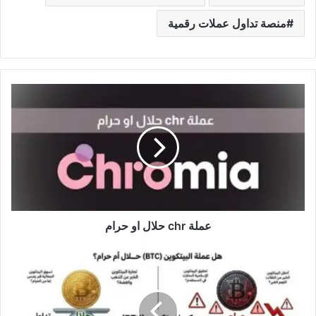
منصة تداول عملات رقمية
عملة
chr
حلال
او
حرام
عملة chr حلال او حرام
عملة
btc
حلال
أم
حرام