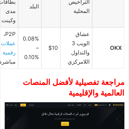
التراخيص
بطاقات
البلد
المحلية
مدى
وكينت
عشاق
P2P،
0.08%
الويب 3
عملات
–
$10
OKX
والتداول
رقمية
0.10%
اللامركزي
مباشرة
مراجعة تفصيلية لأفضل المنصات
العالمية والإقليمية