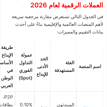
العملات الرقمية لعام 2026
في الجدول التالي نستعرض مقارنة مرجعية سريعة
لأهم المنصات العالمية والإقليمية بناءً على أحدث
بيانات التقييم والمميزات:
طريقة
عمولة
الإيداع
الحد
الفئة
التداول
الأساسي
اسم المنصة
الأدنى
المستهدفة
الفوري
في
للإيداع
(Spot)
الوطن
العربي
P2P،
المبتدئون
0.10%
بطاقات