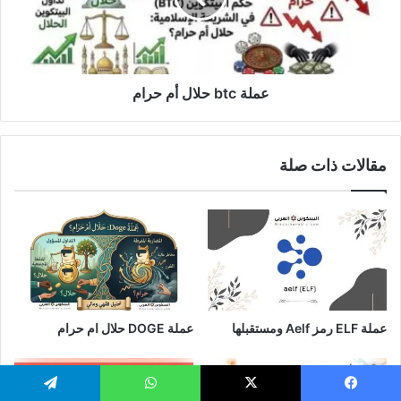
عملة btc حلال أم حرام
مقالات ذات صلة
عملة ELF رمز Aelf ومستقبلها
عملة DOGE حلال ام حرام
يسبوك
‫X
واتساب
تيلقرام