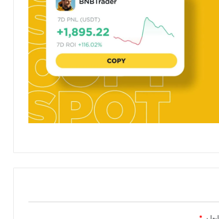
يها بـ
*