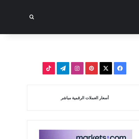
بحث عن
‫X
فيسبوك
بينتيريست
انستقرام
تيلقرام
‫TikTok
أسعار العملات الرقمية مباشر