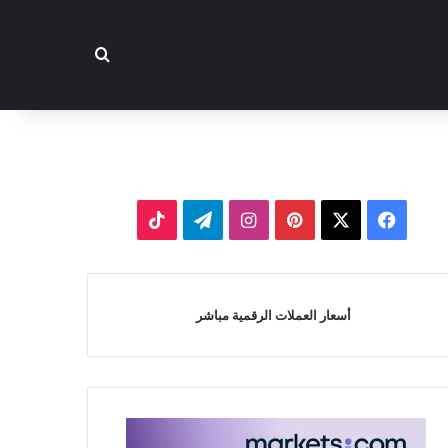
بحث عن
‫X
فيسبوك
بينتيريست
انستقرام
تيلقرام
‫TikTok
أسعار العملات الرقمية مباشر