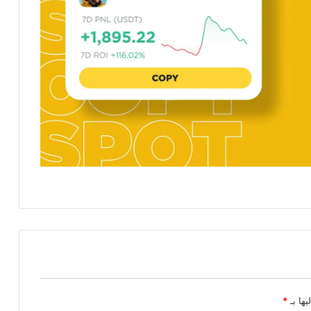
يها بـ
*