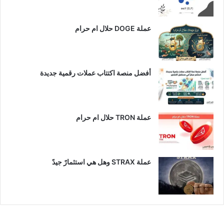
عملة DOGE حلال ام حرام
أفضل منصة اكتتاب عملات رقمية جديدة
عملة TRON حلال ام حرام​
عملة STRAX وهل هي استثمارً جيدً