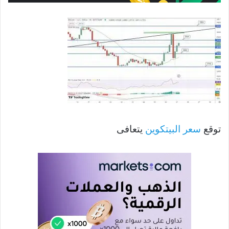
توقع
سعر البيتكوين
يتعافى