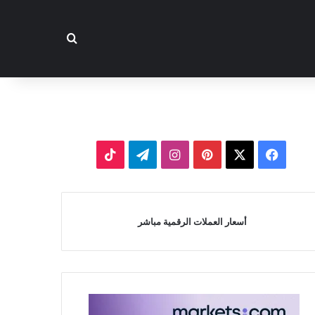
بحث عن
‫X
فيسبوك
بينتيريست
انستقرام
تيلقرام
‫TikTok
أسعار العملات الرقمية مباشر