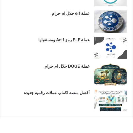
عملة elf حلال ام حرام
عملة ELF رمز Aelf ومستقبلها
عملة DOGE حلال ام حرام
أفضل منصة اكتتاب عملات رقمية جديدة