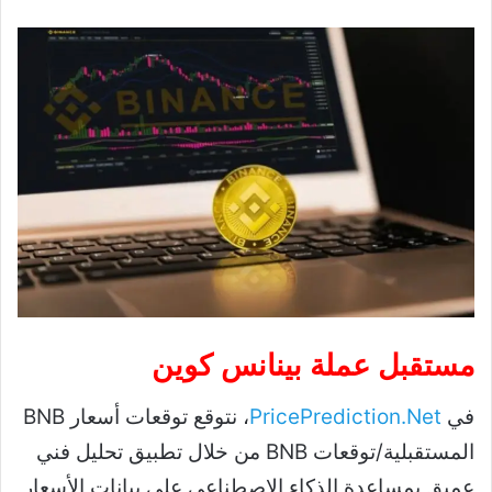
مستقبل
عملة بينانس كوين
في
PricePrediction.Net
، نتوقع توقعات أسعار BNB
المستقبلية/توقعات BNB من خلال تطبيق تحليل فني
عميق بمساعدة الذكاء الاصطناعي على بيانات الأسعار