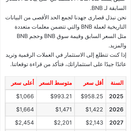
السابقة لـ BNB.
نحن نبذل قصارى جهدنا لجمع الحد الأقصى من البيانات
التاريخية لعملة BNB والتي تتضمن معلمات متعددة
مثل السعر السابق وقيمة سوق BNB وحجم BNB
والمزيد.
إذا كنت تتطلع إلى الاستثمار في العملات الرقمية وتريد
عائدًا جيدًا على استثماراتك، فتأكد من قراءة توقعاتنا.
السنة
أقل سعر
متوسط السعر
أعلى سعر
عا
%
$1,066
$993.21
$958.25
2025
%
$1,664
$1,471
$1,422
2026
%
$2,454
$2,201
$2,143
2027