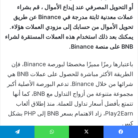
أو التحويل المصرفي عند إيداع الأموال ، قم بشراء
عملات معدنية ثابتة مدرجة في Binance عن طريق
تحويل الأموال من حسابك إلى مزودي العملات هؤلاء.
يمكنك بعد ذلك استخدام هذه العملات المستقرة لشراء
BNB على منصة Binance.
باعتبارها رمزًا مميزًا مخصصًا لبورصة Binance، فإن
الطريقة الأكثر مباشرة للحصول على عملات BNB هي
شرائها من خلال Binance. تدعم البورصة الأصلية أكبر
مجموعة متنوعة من أزواج التداول مع BNB، كما أنها
تتمتع بأفضل أسعار تداول للعملة. منذ إطلاق ألعاب
Play2Earn، زاد الاهتمام بسعر BNB إلى PHP بشكل
كبير.
إذا كنت ترغب في معرفة مكان شراء BNB بالسعر
يسبوك
‫X
واتساب
تيلقرام