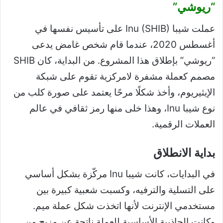
“ريوشي”
عملت شيبا Inu (SHIB) على تأسيس نفسها في
أغسطس 2020، عندما قام شخص غامض يدعى
“ريوشي” بإطلاق هذا المشروع. من البداية، كان SHIB
مصمم كعملة مشفرة لامركزية تقوم على شبكة
الإيثيريوم، وأخذ شكلًا مرحًا يعتمد على صورة كلب من
نوع شيبا Inu، وهذا خلى منها رمز ثقافي في عالم
العملات الرقمية.
بداية الانطلاق
في البدايات، كانت شيبا Inu مركّزة بشكل أساسي
على التسلية والترفيه، وكسبت شعبية كبيرة بين
مستخدمي الإنترنت لأنها اتخذت شكل عملة ميم.
وكانت الجاذبية الأساسية للعملة ناتجة عن مزيج من