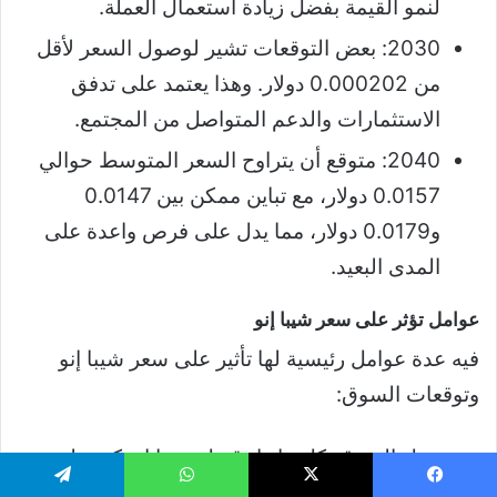
لنمو القيمة بفضل زيادة استعمال العملة.
2030: بعض التوقعات تشير لوصول السعر لأقل
من 0.000202 دولار. وهذا يعتمد على تدفق
الاستثمارات والدعم المتواصل من المجتمع.
2040: متوقع أن يتراوح السعر المتوسط حوالي
0.0157 دولار، مع تباين ممكن بين 0.0147
و0.0179 دولار، مما يدل على فرص واعدة على
المدى البعيد.
عوامل تؤثر على سعر شيبا إنو
فيه عدة عوامل رئيسية لها تأثير على سعر شيبا إنو
وتوقعات السوق:
تقبل السوق: كل ما زاد قبول شيبا إنو كوسيلة
للدفع في المحلات أو على النت، زاد الطلب على
يسبوك
‫X
واتساب
تيلقرام