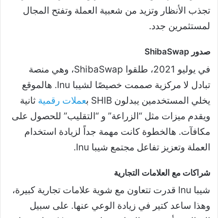
تجذب الأنظار وتزيد من شعبية العملة وتفتح المجال
لمستثمرين جدد.
صدور ShibaSwap
في يوليو 2021، طلقوا ShibaSwap، وهي منصة
تبادل لا مركزية صممت خصيصًا لشيبا Inu. هالموقع
يخلي المستخدمين يبدلون SHIB ب
عملات رقمية
ثانية
ويقدم ميزات مثل “الزراعة” و “التقليب” للحصول على
مكافآت. هالخطوة كانت مهمة جداً لزيادة استخدام
العملة وتعزيز تفاعل مجتمع شيبا Inu.
شراكات مع العلامات التجارية
شيبا Inu قدرت تتعاون مع شوية علامات تجارية كبيرة،
وهذا ساعد كتير في زيادة الوعي عنها. على سبيل