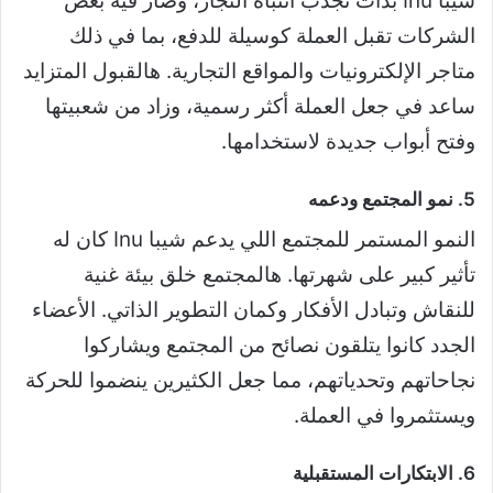
شيبا Inu بدأت تجذب انتباه التجار، وصار فيه بعض
الشركات تقبل العملة كوسيلة للدفع، بما في ذلك
متاجر الإلكترونيات والمواقع التجارية. هالقبول المتزايد
ساعد في جعل العملة أكثر رسمية، وزاد من شعبيتها
وفتح أبواب جديدة لاستخدامها.
5. نمو المجتمع ودعمه
النمو المستمر للمجتمع اللي يدعم شيبا Inu كان له
تأثير كبير على شهرتها. هالمجتمع خلق بيئة غنية
للنقاش وتبادل الأفكار وكمان التطوير الذاتي. الأعضاء
الجدد كانوا يتلقون نصائح من المجتمع ويشاركوا
نجاحاتهم وتحدياتهم، مما جعل الكثيرين ينضموا للحركة
ويستثمروا في العملة.
6. الابتكارات المستقبلية