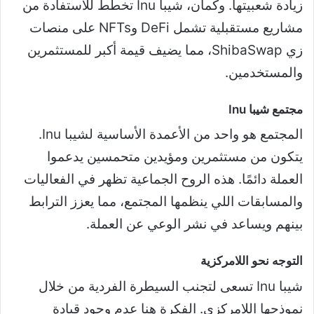
زيادة شعبيتها. وكمان، شيبا Inu تخطط للاستفادة من
مشاريع مستقبلية تشمل DeFi وNFTs على منصات
زي ShibaSwap، مما يضيف قيمة أكبر للمستثمرين
والمستخدمين.
مجتمع شيبا Inu
المجتمع هو واحد من الأعمدة الأساسية لشيبا Inu.
يتكون من مستثمرين ومؤيدين متحمسين يدعموا
العملة دائمًا. هذه الروح الجماعية تظهر في الفعاليات
والمسابقات اللي ينظمها المجتمع، مما يعزز الترابط
بينهم ويساعد في نشر الوعي عن العملة.
التوجه نحو اللامركزية
شيبا Inu تسعى لتجنب السيطرة الفردية من خلال
نموذجها اللامركزي. الفكرة هنا عدم وجود قيادة