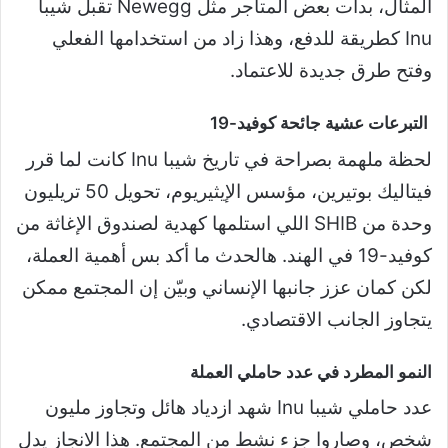
المثال، بدأت بعض المتاجر مثل Newegg تقبل شيبا
Inu كطريقة للدفع، وهذا زاد من استخدامها الفعلي
وفتح طرق جديدة للاعتماد.
التبرعات عشية جائحة كوفيد-19
لحظة ملهمة بصراحة في تاريخ شيبا Inu كانت لما قرر
فيتاليك بوتيرين، مؤسس الإيثيريوم، تحويل 50 تريليون
وحدة من SHIB اللي استلمها كهدية لصندوق الإغاثة من
كوفيد-19 في الهند. هالحدث ما أكد بس أهمية العملة،
لكن كمان عزز جانبها الإنساني وبيّن إن المجتمع ممكن
يتجاوز الجانب الاقتصادي.
النمو المطرد في عدد حاملي العملة
عدد حاملي شيبا Inu شهد ازدياد هائل وتجاوز مليون
شخص، وصاروا جزء نشط من المجتمع. هذا الانجاز يدل