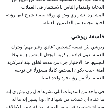
الدعابة واهتمام الناس بالاستثمار في العملات
المشفرة. نشر ري وش ي ورقة بيضاء شرح فيها رؤيته
لخلق مجتمع من الداعمين للعملة.
فلسفة ريوشي
ريوشي بيّن نفسه كشخص “عادي وغير مهم” ويترك
العملة بدون قيادة مركزية، ليجعل المشروع مفتوحًا
للجميع. هذا الاختيار جزء من هدفه لخلق بيئة لامركزية
آمنة، حيث يكون المجتمع كاملًا مسؤولًا عن توجيه
العملة بدلًا من رؤية فرد واحد فقط.
في واحد من المدونات اللي نشرها قال ري وش ي إنه
ما عنده أي عملات من شيبا Inu، ودا يشير إنه ما له
مصالح شخصية في سعر العملة. بعد فترة من الإطلاق،