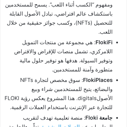
ومفهوم “الكسب أثناء اللعب”. يسمح للمستخدمين
باستكشاف عالم افتراضي، تبادل الأصول القابلة
للتحصيل (NFTs)، وكسب جوائز حقيقية من خلال
اللعب.
FlokiFi
: هي مجموعة من منتجات التمويل
اللامركزي، تشمل منصات للإقراض والاقتراض
وتوفير السيولة. هدفها هو توفير حلول مالية
متطورة وآمنة للمستخدمين.
FlokiPlaces
: سوق مخصص لتجارة NFTs
والبضائع، يتيح للمستخدمين شراء وبيع
الأصولdigitals. هذا المشروع يعكس رؤية FLOKI
للتجارة عبر الإنترنت باستخدام العملات الرقمية.
جامعة Floki
: منصة تعليمية تهدف لتقريب
المعلومات عن
العملات المشفرة
. تعلّم هالجامعة