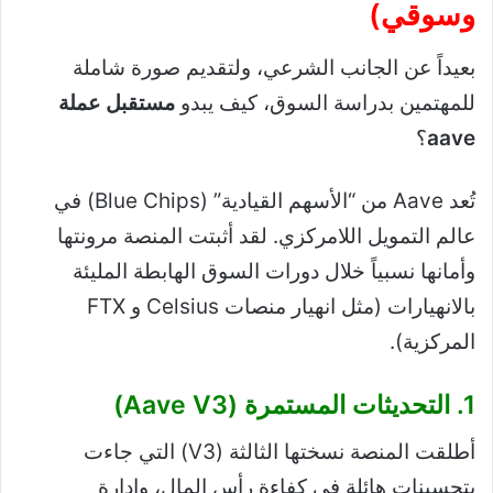
وسوقي)
بعيداً عن الجانب الشرعي، ولتقديم صورة شاملة
للمهتمين بدراسة السوق، كيف يبدو
مستقبل عملة
aave
؟
تُعد Aave من “الأسهم القيادية” (Blue Chips) في
عالم التمويل اللامركزي. لقد أثبتت المنصة مرونتها
وأمانها نسبياً خلال دورات السوق الهابطة المليئة
بالانهيارات (مثل انهيار منصات Celsius و FTX
المركزية).
1. التحديثات المستمرة (Aave V3)
أطلقت المنصة نسختها الثالثة (V3) التي جاءت
بتحسينات هائلة في كفاءة رأس المال، وإدارة