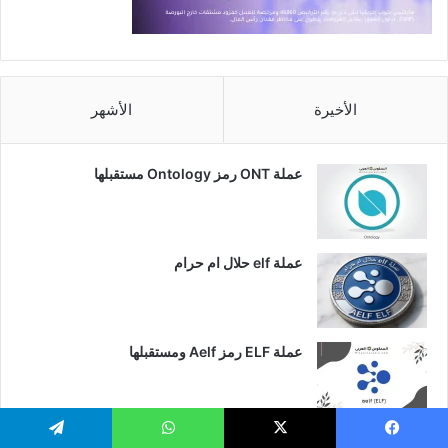
الأخيرة
الأشهر
عملة ONT رمز Ontology مستقبلها
عملة elf حلال ام حرام
عملة ELF رمز Aelf ومستقبلها
عملة DOGE حلال ام حرام
يسبوك
‫X
واتساب
تيلقرام