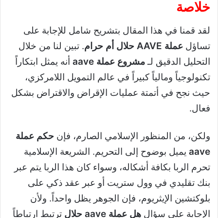
خلاصة
لقد قمنا في هذا المقال بتشريح شامل للإجابة على
تساؤل
عملة AAVE حلال أم حرام
. تبين لنا من خلال
التحليل الدقيق لـ
مشروع عملة aave
أنه يمثل ابتكاراً
تكنولوجياً ومالياً كبيراً في عالم التمويل اللامركزي،
حيث نجح في أتمتة عمليات الإقراض والاقتراض بشكل
فعال.
ولكن، من المنظور الإسلامي الصارم، فإن
حكم عملة
aave
يميل بوضوح إلى التحريم. الشريعة الإسلامية
تحرم الربا بكافة أشكاله، وسواء كان هذا الربا يتم عبر
بنك تقليدي في وول ستريت أو عبر عقد ذكي على
بلوكتشين الإيثريوم، فإن الجوهر يظل واحداً. ولأن
الإجابة على سؤال
هل عملة aave حلال
ترتبط ارتباطاً