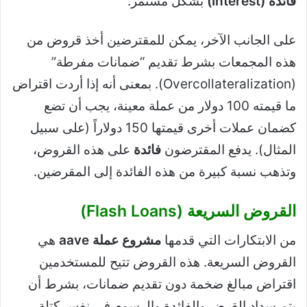
فائدة (Interest)
بشكل مستمر.
على الجانب الآخر، يمكن للمقترضين أخذ قروض من
هذه المجمعات بشرط تقديم “ضمانات مفرطة”
(Overcollateralization). بمعنى أنه إذا أردت اقتراض
ما قيمته 100 دولار من عملة معينة، يجب أن تضع
كضمان عملات أخرى قيمتها 150 دولاراً (على سبيل
المثال). يدفع المقترضون
فائدة
على هذه القروض،
وتذهب نسبة كبيرة من هذه الفائدة إلى المقرضين.
القروض السريعة (Flash Loans)
من الابتكارات التي قدمها
مشروع عملة aave
هي
القروض السريعة. هذه القروض تتيح للمستخدمين
اقتراض مبالغ ضخمة دون تقديم ضمانات، بشرط أن
يتم سداد القرض والفائدة والرسوم في نفس كتلة