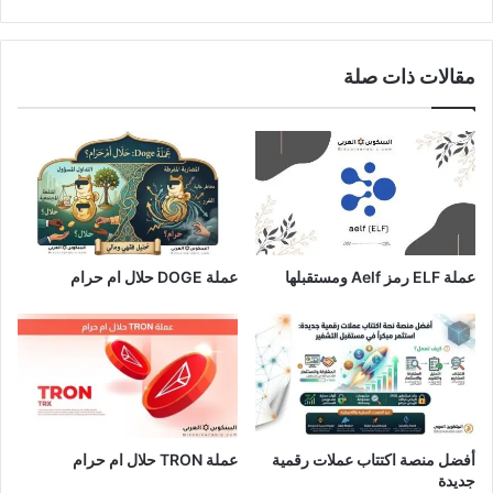
مقالات ذات صلة
عملة ELF رمز Aelf ومستقبلها
عملة DOGE حلال ام حرام
أفضل منصة اكتتاب عملات رقمية
عملة TRON حلال ام حرام​
جديدة