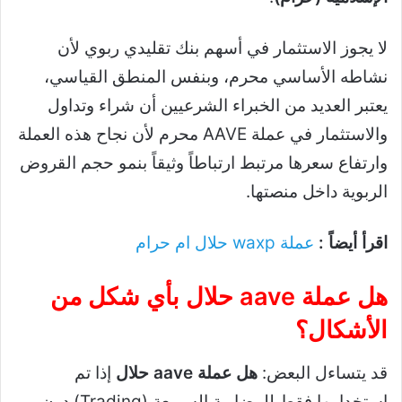
لا يجوز الاستثمار في أسهم بنك تقليدي ربوي لأن
نشاطه الأساسي محرم، وبنفس المنطق القياسي،
يعتبر العديد من الخبراء الشرعيين أن شراء وتداول
والاستثمار في عملة AAVE محرم لأن نجاح هذه العملة
وارتفاع سعرها مرتبط ارتباطاً وثيقاً بنمو حجم القروض
الربوية داخل منصتها.
اقرأ أيضاً :
عملة waxp حلال ام حرام
هل عملة aave حلال بأي شكل من
الأشكال؟
قد يتساءل البعض:
هل عملة aave حلال
إذا تم
استخدامها فقط للمضاربة السريعة (Trading) دون