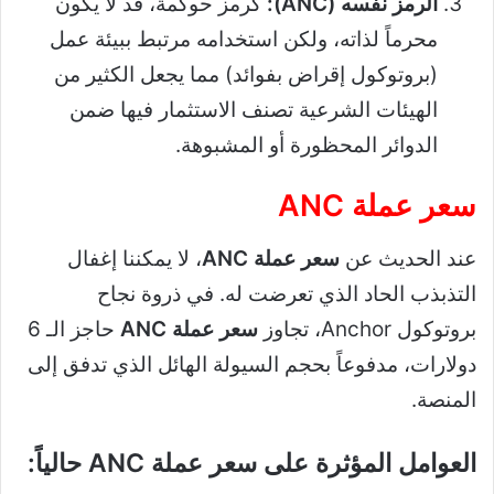
الرمز نفسه (ANC):
كرمز حوكمة، قد لا يكون
محرماً لذاته، ولكن استخدامه مرتبط ببيئة عمل
(بروتوكول إقراض بفوائد) مما يجعل الكثير من
الهيئات الشرعية تصنف الاستثمار فيها ضمن
الدوائر المحظورة أو المشبوهة.
سعر عملة ANC
عند الحديث عن
سعر عملة ANC
، لا يمكننا إغفال
التذبذب الحاد الذي تعرضت له. في ذروة نجاح
بروتوكول Anchor، تجاوز
سعر عملة ANC
حاجز الـ 6
دولارات، مدفوعاً بحجم السيولة الهائل الذي تدفق إلى
المنصة.
العوامل المؤثرة على سعر عملة ANC حالياً: