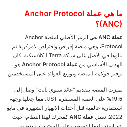
ما هي عملة Anchor Protocol
(ANC)؟
عملة ANC
هي الرمز الأصلي لمنصة Anchor
Protocol، وهي منصة إقراض واقتراض لامركزية تم
بناؤها في الأصل على شبكة Terra الكلاسيكية. كان
الهدف الأساسي من
عملة Anchor Protocol
هو
توفير حوكمة للمنصة وتوزيع العوائد على المستخدمين.
تميزت المنصة بتقديم “عائد سنوي ثابت” وصل إلى
19.5%
على العملة المستقرة UST، مما جعلها وجهة
استثمارية عالمية قبل أحداث الانهيار الشهيرة في مايو
2022. تعمل
عملة ANC
كمحرك لهذا النظام، حيث
يتم استخدامها للتصويت على المقترحات وتوزيع