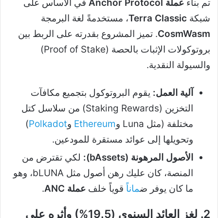
تم بناء
عملة Anchor Protocol
في الأساس على
شبكة
Terra Classic
، مستخدمةً لغة البرمجة
CosmWasm
. تميز المشروع بقدرته على الربط بين
بروتوكولات الإثبات بالحصة (Proof of Stake)
والسيولة النقدية.
آلية العمل:
يقوم البروتوكول بتجميع مكافآت
التخزين (Staking Rewards) من سلاسل كتل
مختلفة (مثل Luna و
Ethereum
و
Polkadot
)
وتحويلها إلى عوائد مستقرة للمودعين.
الأصول المرهونة (bAssets):
لكي تقترض من
المنصة، كان عليك رهن أصول مثل bLUNA، وهو
ما كان يوفر ض
مانا
ً قوياً خلف
عملة ANC
.
2. لغز العائد السنوي (19.5%) وأثره على