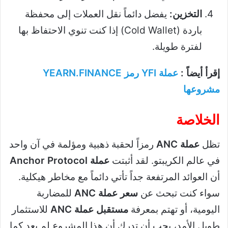
التخزين:
يفضل دائماً نقل العملات إلى محفظة
باردة (Cold Wallet) إذا كنت تنوي الاحتفاظ بها
لفترة طويلة.
إقرأ أيضاً :
عملة YFI رمز YEARN.FINANCE
مشروعها
الخلاصة
تظل
عملة ANC
رمزاً لحقبة ذهبية ومؤلمة في آن واحد
في عالم الكريبتو. لقد أثبتت
عملة Anchor Protocol
أن العوائد المرتفعة جداً تأتي دائماً مع مخاطر هيكلية.
سواء كنت تبحث عن
سعر عملة ANC
للمضاربة
اليومية، أو تهتم بمعرفة
مستقبل عملة ANC
للاستثمار
طويل الأمد، يجب أن تدرك أن هذا المشروع لم يعد كما