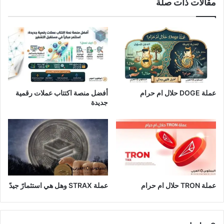
مقالات ذات صلة
عملة DOGE حلال ام حرام
أفضل منصة اكتتاب عملات رقمية
جديدة
عملة TRON حلال ام حرام​
عملة STRAX وهل هي استثمارً جيدً