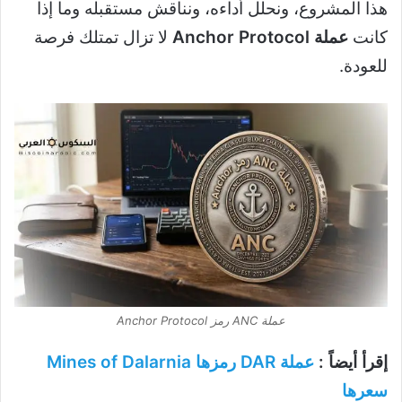
هذا المشروع، ونحلل أداءه، ونناقش مستقبله وما إذا
كانت
عملة Anchor Protocol
لا تزال تمتلك فرصة
للعودة.
عملة ANC رمز Anchor Protocol
إقرأ أيضاً :
عملة DAR رمزها Mines of Dalarnia
سعرها