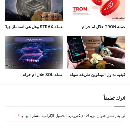
عملة TRON حلال ام حرام​
عملة STRAX وهل هي استثمارً جيدً
كيفية تداول البيتكوين طريقة سهلة
عملة SOL حلال ام حرام
اترك تعليقاً
لن يتم نشر عنوان بريدك الإلكتروني.
الحقول الإلزامية مشار إليها بـ
*
ا