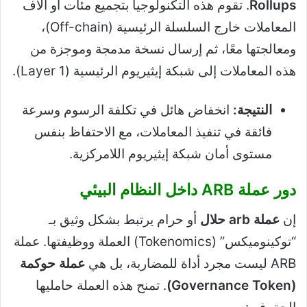
Rollups
. تقوم هذه التكنولوجيا بتجميع مئات أو آلاف
المعاملات خارج السلسلة الرئيسية (Off-chain)،
ومعالجتها معًا، ثم إرسال نسخة مدمجة وموجزة من
هذه المعاملات إلى شبكة إيثيريوم الرئيسية (Layer 1).
النتيجة:
انخفاض هائل في تكلفة الرسوم وسرعة
فائقة في تنفيذ المعاملات، مع الاحتفاظ بنفس
مستوى أمان شبكة إيثيريوم اللامركزية.
دور عملة ARB داخل النظام البيئي
إن
عملة arb حلال
أو حرام يرتبط بشكل وثيق بـ
“توكينوميكس” (Tokenomics) العملة ووظيفتها. عملة
ARB ليست مجرد أداة للمضاربة، بل هي
عملة حوكمة
(Governance Token)
. تمنح هذه العملة حامليها