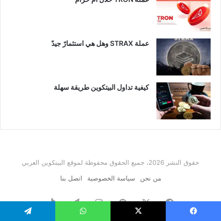
عملة STRAX وهل هي استثمارً جيدً
كيفية تداول البيتكوين طريقة سهلة
حقوق النشر 2026، جميع الحقوق محفوظة لموقع البيتكوين العربي
من نحن
سياسة الخصوصية
اتصل بنا
فيسبوك
‫X
بينتيريست
انستقرام
تيلقرام
‫TikTok
يسبوك
‫X
واتساب
تيلقرام