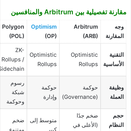
مقارنة تفصيلية بين Arbitrum والمنافسين
وجه
Arbitrum
Optimism
Polygon
المقارنة
(ARB)
(OP)
(POL)
ZK-
التقنية
Optimistic
Optimistic
Rollups /
الأساسية
Rollups
Rollups
Sidechain
رسوم
وظيفة
حوكمة
حوكمة
شبكة
العملة
(Governance)
وإدارة
وحوكمة
حجم
ضخم جدًا
متوسط إلى
ضخم
النظام
(الأعلى في
كبير
ومتنوع