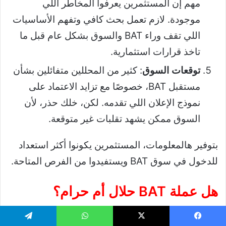
مهم إن المستثمرين يعرفوا المخاطر اللي
موجودة. لازم تعمل بحث كافي وتفهم الأساسيات
اللي تقف وراء BAT والسوق بشكل عام قبل ما
تاخذ قرارات استثمارية.
توقعات السوق
: كثير من المحللين متفائلين بشأن
مستقبل BAT، خصوصًا مع تزايد الاعتماد على
نموذج الإعلان اللي تقدمه. لكن، خلك حذر، لأن
السوق ممكن يشهد تقلبات غير متوقعة.
بتوفير هالمعلومات، المستثمرين يكونوا أكثر استعداد
للدخول في سوق BAT ويستفيدوا من الفرص المتاحة.
هل عملة BAT حلال أم حرام؟
مسألة حكم عملة BAT مهمة وتسأل عنها كثير من
يسبوك
‫X
واتساب
تيلقرام