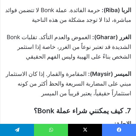
الربا (Riba):
حرمة الفائدة. عملة Bonk لا تتضمن فوائد
مباشرة، لذا لا توجد مشكلة من هذه الناحية
الغرر (Gharar):
الغموض والعدم التأكد. تقلبات Bonk
الشديدة قد تعتبر نوعاً من الغرر، خاصة إذا استثمر
الشخص بناءً على الهيبة وليس الفهم الحقيقي
الميسر (Maysir):
المقامرة والقمار. إذا كان الاستثمار
مبني على المضاربة السريعة والحظ أكثر من كونه
استثماراً حقيقياً، يعتبر قريباً من الميسر
7. كيف يمكنني شراء عملة Bonk؟
الإجابة:
هناك عدة طرق لشراء عملة Bonk:
يسبوك
‫X
واتساب
تيلقرام