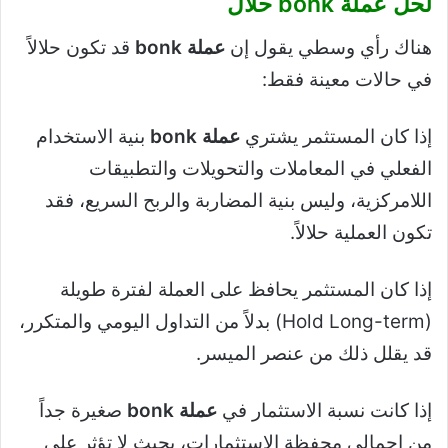
لحل
عملة bonk حلال
هناك رأي وسطي يقول إن
عملة bonk
قد تكون حلالاً
في حالات معينة فقط:
إذا كان المستثمر يشتري
عملة bonk
بنية الاستخدام
الفعلي في المعاملات والتحويلات والتطبيقات
اللامركزية، وليس بنية المضاربة والربح السريع، فقد
تكون العملية حلالاً.
إذا كان المستثمر يحافظ على العملة لفترة طويلة
(Hold Long-term) بدلاً من التداول اليومي والمتكرر،
قد يقلل ذلك من عنصر الميسر.
إذا كانت نسبة الاستثمار في
عملة bonk
صغيرة جداً
من إجمالي محفظة الاستثمارات، بحيث لا تؤثر على