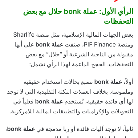
الرأي الأول: عملة bonk حلال مع بعض
التحفظات
بعض الجهات المالية الإسلامية، مثل منصة Sharlife
ومنصة PIF Finance، صنفت
عملة bonk
على أنها
مقبولة من الناحية الشرعية أو “حلال” مع بعض
التحفظات. الحجج الداعمة لهذا الرأي تشمل:
أولاً،
عملة bonk
تتمتع بحالات استخدام حقيقية
وملموسة. بخلاف العملات النكتة التقليدية التي لا توجد
لها أي فائدة حقيقية، تُستخدم
عملة bonk
فعلياً في
التحويلات والإكراميات والتطبيقات المالية اللامركزية.
ثانياً، لا توجد آليات فائدة أو ربا مدمجة في
عملة bonk
،