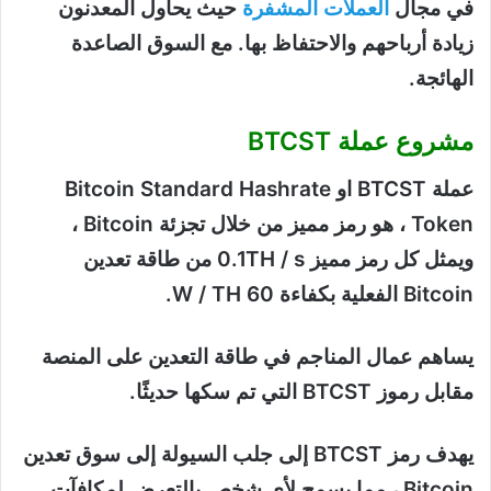
في مجال
العملات المشفرة
حيث يحاول المعدنون
زيادة أرباحهم والاحتفاظ بها. مع السوق الصاعدة
الهائجة.
مشروع عملة BTCST
عملة BTCST او Bitcoin Standard Hashrate
Token ، هو رمز مميز من خلال تجزئة Bitcoin ،
ويمثل كل رمز مميز 0.1TH / s من طاقة تعدين
Bitcoin الفعلية بكفاءة 60 W / TH.
يساهم عمال المناجم في طاقة التعدين على المنصة
مقابل رموز BTCST التي تم سكها حديثًا.
يهدف رمز BTCST إلى جلب السيولة إلى سوق تعدين
Bitcoin ، مما يسمح لأي شخص بالتعرض لمكافآت