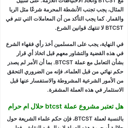
مع BTCST واتخاذ الاحتياطات اللازمة. على سبيل
المثال، يجب تجنب الأنشطة المحرمة شرعًا مثل الربا
والقمار. كما يجب التأكد من أن المعاملات التي تتم في
BTCST لا تنتهك قوانين الشرع.
في النهاية، يجب على المسلمين أخذ رأي فقهاء الشرع
في هذه القضية والتشاور معهم قبل اتخاذ أي قرار
بشأن التعامل مع عملة BTCST. بما أن الأمر لم يصدر
حكم نهائي من قبل العلماء، فإنه من الضروري التحقق
من الأمور الشرعية المشروطة والاستفسار عنها قبل
الاستثمار في هذه العملة المشفرة.
هل تعتبر مشروع عملة btcst حلال ام حرام
بالنسبة لعملة BTCST، فإن حكم علماء الشريعة حول
حلالية أو حرمة هذه العملة لا يزال قيد النقاش. فعلى