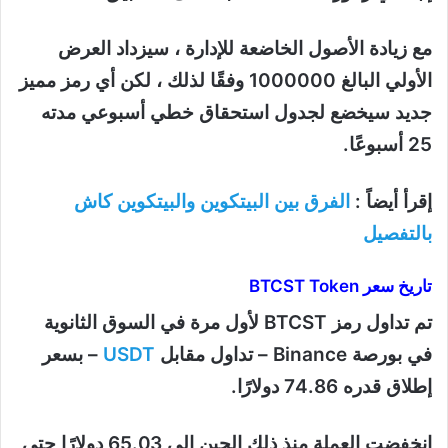
مع زيادة الأصول الخاضعة للإدارة ، سيزداد العرض
الأولي البالغ 1000000 وفقًا لذلك ، لكن أي رمز مميز
جديد سيخضع لجدول استحقاق خطي أسبوعي مدته
25 أسبوعًا.
إقرأ أيضاً :
الفرق بين البيتكوين والبيتكوين كاش
بالتفصيل
تاريخ سعر BTCST Token
تم تداول رمز BTCST لأول مرة في السوق الثانوية
في بورصة Binance – تداول مقابل
USDT
– بسعر
إطلاق قدره 74.86 دولارًا.
انخفضت العملة منذ ذلك الحين إلى 65.03 دولارًا حتى