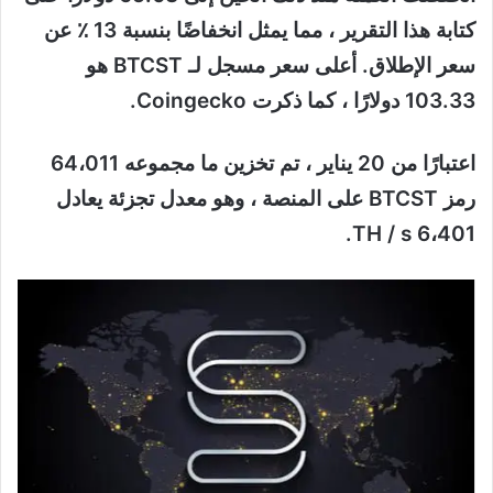
كتابة هذا التقرير ، مما يمثل انخفاضًا بنسبة 13 ٪ عن
سعر الإطلاق. أعلى سعر مسجل لـ BTCST هو
103.33 دولارًا ، كما ذكرت Coingecko.
اعتبارًا من 20 يناير ، تم تخزين ما مجموعه 64،011
رمز BTCST على المنصة ، وهو معدل تجزئة يعادل
6،401 TH / s.