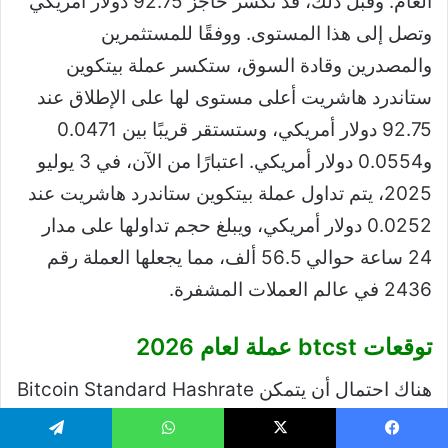
العام. وقبل ذلك، قد تكسر حاجز 92.75 دولار أمريكي
وتصل إلى هذا المستوى. ووفقًا للمستثمرين
والمصدرين وقادة السوق، ستكسر عملة بيتكوين
ستاندرد هاشريت أعلى مستوى لها على الإطلاق عند
92.75 دولار أمريكي، وستستقر قريبًا بين 0.0471
و0.0554 دولار أمريكي. اعتبارًا من الآن، في 3 يوليو
2025، يتم تداول عملة بيتكوين ستاندرد هاشريت عند
0.0252 دولار أمريكي، ويبلغ حجم تداولها على مدار
24 ساعة حوالي 56.5 ألف، مما يجعلها العملة رقم
2436 في عالم العملات المشفرة.
توقعات btcst عملة لعام 2026
هناك احتمال أن يتمكن Bitcoin Standard Hashrate
Token من اختراق حاجز 0.0641 دولار والاحتفاظ
يسبوك
‫X
واتساب
تيلقرام