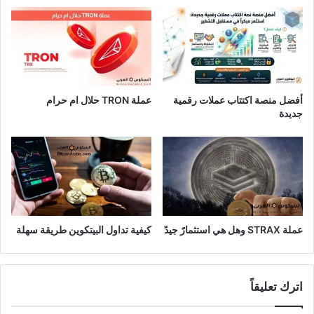
أفضل منصة اكتتاب عملات رقمية
عملة TRON حلال ام حرام​
جديدة
عملة STRAX وهل هي استثمارً جيدً
كيفية تداول البيتكوين طريقة سهلة
اترك تعليقاً