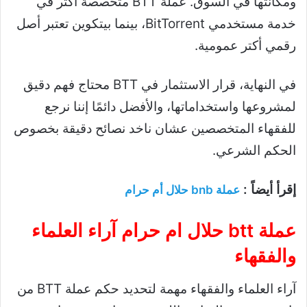
ومكانتها في السوق. عملة BTT متخصصة أكثر في
خدمة مستخدمي BitTorrent، بينما بيتكوين تعتبر أصل
رقمي أكتر عمومية.
في النهاية، قرار الاستثمار في BTT محتاج فهم دقيق
لمشروعها واستخداماتها، والأفضل دائمًا إننا نرجع
للفقهاء المتخصصين عشان ناخد نصائح دقيقة بخصوص
الحكم الشرعي.
إقرأ أيضاً :
عملة bnb حلال أم حرام​
عملة btt حلال ام حرام آراء العلماء
والفقهاء
آراء العلماء والفقهاء مهمة لتحديد حكم عملة BTT من