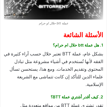
عملة btt حلال او حرام
الأسئلة الشائعة
1. هل عملة btt حلال ام حرام؟
بشكل عام، عملة BTT تعتبر حلال حسب آراء كثيرة في
الفقه لأنها تُستخدم في أشياء مشروعة مثل تبادل
المحتوى وتقديم الخدمات. ومع هذا، يستحسن تسأل
علماء الدين للتأكد إن كانت تتماشى مع الشريعة
الإسلامية.
2. كيف أقدر أشتري عملة BTT؟
تقدر تشتري عملة BTT من مواقع متعددة مثل