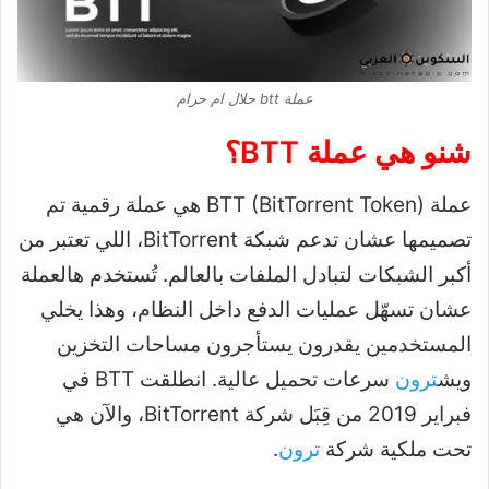
عملة btt حلال ام حرام
شنو هي عملة BTT؟
عملة BTT (BitTorrent Token) هي عملة رقمية تم
تصميمها عشان تدعم شبكة BitTorrent، اللي تعتبر من
أكبر الشبكات لتبادل الملفات بالعالم. تُستخدم هالعملة
عشان تسهّل عمليات الدفع داخل النظام، وهذا يخلي
المستخدمين يقدرون يستأجرون مساحات التخزين
ويش
ترون
سرعات تحميل عالية. انطلقت BTT في
فبراير 2019 من قِبَل شركة BitTorrent، والآن هي
تحت ملكية شركة
ترون
.