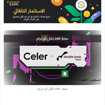
عملة celr حلال ام حرام