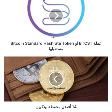
BTCST
او
Bitcoin
Standard
Hashrate
Token
مستقبلها
عملة BTCST او Bitcoin Standard Hashrate Token
مستقبلها
14
أفضل
محفظة
بيتكوين
14 أفضل محفظة بيتكوين