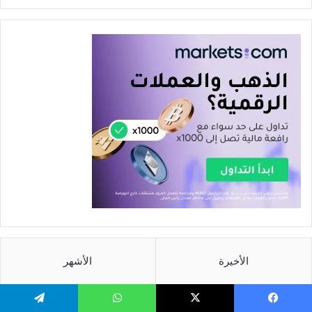
الأخيرة
الأشهر
عملة elf حلال ام حرام
يسبوك
‫X
واتساب
تيلقرام