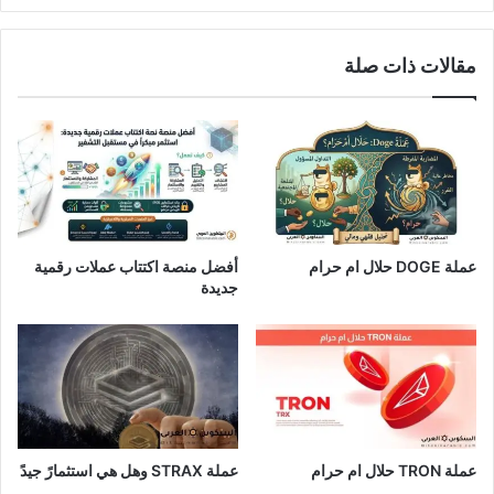
مقالات ذات صلة
عملة DOGE حلال ام حرام
أفضل منصة اكتتاب عملات رقمية
جديدة
عملة TRON حلال ام حرام​
عملة STRAX وهل هي استثمارً جيدً