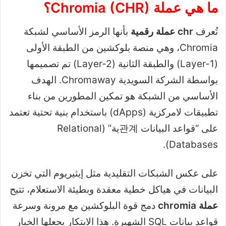
ما هي عملة Chromia (CHR)؟
تُعرف
chr عملة رقمية
بأنها الرمز الأساسي لشبكة
Chromia، وهي منصة بلوكشين من الطبقة الأولى
(Layer-1) والطبقة الثانية (Layer-2) تم تصميمها
بواسطة الشركة السويدية Chromaway. الهدف
الأساسي من الشبكة هو تمكين المطورين من بناء
تطبيقات لامركزية (dApps) باستخدام بنية تحتية تعتمد
على “قواعد البيانات 관계ية” (Relational
Databases).
على عكس الشبكات التقليدية مثل إيثيريوم التي تخزن
البيانات في هياكل خطية معقدة وبطيئة الاستعلام، تتيح
عملة chromia
دمج قوة البلوكشين مع مرونة وسرعة
قواعد بيانات SQL الشهيرة. هذا الابتكار يجعلها الخيار