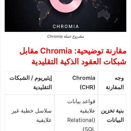
مشروع عملة Chromia
مقارنة توضيحية: Chromia مقابل
شبكات العقود الذكية التقليدية
وجه
Chromia
إيثيريوم / الشبكات
المقارنة
(CHR)
التقليدية
قواعد بيانات
بنية تخزين
علايقية
سلاسل خطية غير
البيانات
(Relational
علايقية
SQL)