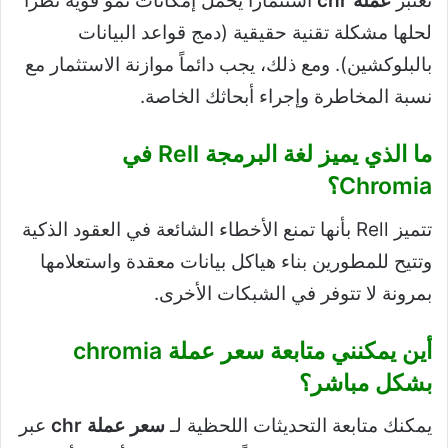
تعتبر
عملة chr
استثماراً يحمل إمكانات نمو قوية نظراً
لحلها مشكلة تقنية حقيقية (دمج قواعد البيانات
بالبلوكشين). ومع ذلك، يجب دائماً موازنة الاستثمار مع
نسبة المخاطرة وإجراء أبحاثك الخاصة.
ما الذي يميز لغة البرمجة Rell في
Chromia؟
تتميز Rell بأنها تمنع الأخطاء الشائعة في العقود الذكية
وتتيح للمطورين بناء هياكل بيانات معقدة واستعلامها
بمرونة لا تتوفر في الشبكات الأخرى.
أين يمكنني متابعة سعر عملة chromia
بشكل مباشر؟
يمكنك متابعة التحديثات اللحظية لـ
سعر عملة chr
عبر