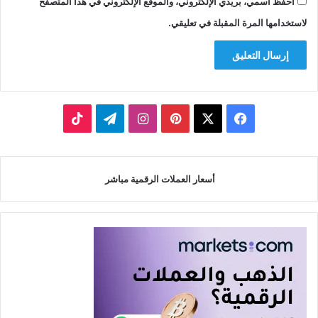
احفظ اسمي، بريدي الإلكتروني، والموقع الإلكتروني في هذا المتصفح
لاستخدامها المرة المقبلة في تعليقي.
‫X
فيسبوك
بينتيريست
انستقرام
تيلقرام
‫TikTok
أسعار العملات الرقمية مباشر