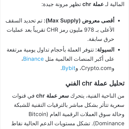
المالية لـ
عملة chr
تظهر مرونة جيدة:
أقصى معروض (Max Supply):
تم تحديد السقف
الأعلى بـ 978 مليون رمز CHR تقريباً بعد عمليات
حرق سابقة.
السيولة:
تتوفر العملة بأحجام تداول يومية مرتفعة
على أكبر المنصات العالمية مثل
Binance
،
وCrypto.com، و
Bybit
.
تحليل عملة chr الفني
من الناحية الفنية، يتحرك
سعر عملة chr
في قنوات
سعرية تتأثر بشكل مباشر بالترقيات التقنية للشبكة
وحالة سوق العملات الرقمية العام (Bitcoin
Dominance). تشكل مستويات الدعم الحالية نقاط