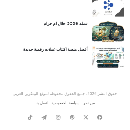
عملة DOGE حلال ام حرام
أفضل منصة اكتتاب عملات رقمية جديدة
حقوق النشر 2026، جميع الحقوق محفوظة لموقع البيتكوين العربي
من نحن
سياسة الخصوصية
اتصل بنا
فيسبوك
‫X
بينتيريست
انستقرام
تيلقرام
‫TikTok