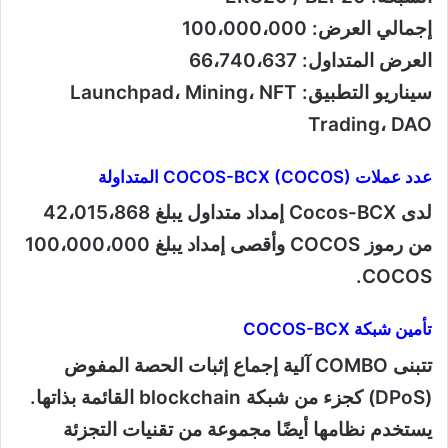
إجمالي العرض: 100،000،000
العرض المتداول: 66،740،637
سيناريو التطبيق: Launchpad، Mining، NFT
Trading، DAO
عدد عملات COCOS-BCX (COCOS) المتداولة
لدى Cocos-BCX إمداد متداول يبلغ 42،015،868
من رموز COCOS وأقصى إمداد يبلغ 100،000،000
COCOS.
تأمين شبكة COCOS-BCX
تتبنى COMBO آلية إجماع إثبات الحصة المفوض
(DPoS) كجزء من شبكة blockchain القائمة بذاتها.
يستخدم نظامها أيضًا مجموعة من تقنيات التجزئة