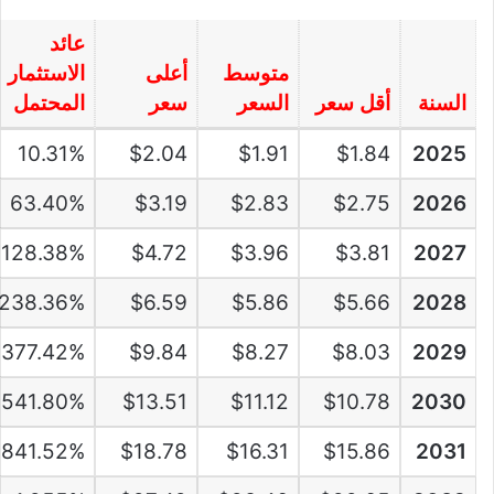
عائد
متوسط
أعلى
الاستثمار
السنة
أقل سعر
السعر
سعر
المحتمل
10.31%
$2.04
$1.91
$1.84
2025
63.40%
$3.19
$2.83
$2.75
2026
128.38%
$4.72
$3.96
$3.81
2027
238.36%
$6.59
$5.86
$5.66
2028
377.42%
$9.84
$8.27
$8.03
2029
541.80%
$13.51
$11.12
$10.78
2030
841.52%
$18.78
$16.31
$15.86
2031