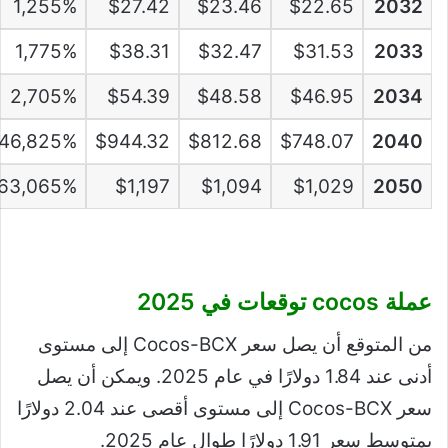
1,255%
$27.42
$23.46
$22.65
2032
1,775%
$38.31
$32.47
$31.53
2033
2,705%
$54.39
$48.58
$46.95
2034
46,825%
$944.32
$812.68
$748.07
2040
63,065%
$1,197
$1,094
$1,029
2050
عملة cocos توقعات في 2025
من المتوقع أن يصل سعر Cocos-BCX إلى مستوى
أدنى عند 1.84 دولارًا في عام 2025. ويمكن أن يصل
سعر Cocos-BCX إلى مستوى أقصى عند 2.04 دولارًا
بمتوسط ​​سعر 1.91 دولارًا طوال عام 2025.