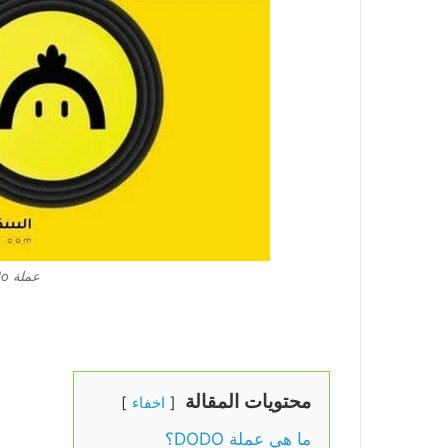
عملة dodo حلال ام حرام
محتويات المقالة
اخفاء
ما هي عملة DODO؟