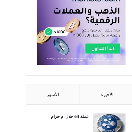
الأخيرة
الأشهر
عملة elf حلال ام حرام