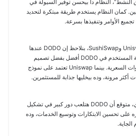
وق النشط”، النظام دا بيحسن توفير السيولة في
ن. كمان النظام يستخدم طريقة مبتكرة لتحديد
جميع الأوامر وتنفيذها بسرعة.
لما نقارن DODO بالمنصات التانية زي Uniswap وSushiSwap، بنلاحظ إن DODO عندها
ميزات كتير بتخليها أسرع وأنسب. مثلاً، تجربة المستخدم في DODO أفضل بفضل تصميم
واجهتها وسرعة تنفيذ العمليات وتقليل الفجوات السعرية. بينما Uniswap تعتمد على نموذج
مع زيادة الاهتمام بخدمات التمويل اللامركزي، متوقع أن DODO هتلعب دور كبير في تشكيل
كزه على تحسين الابتكارات وتوسيع الخدمات، وده