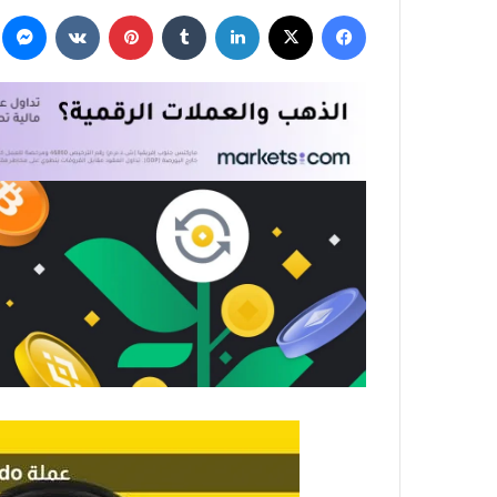
فيسبوك
‫X
لينكدإن
بينتيريست
م