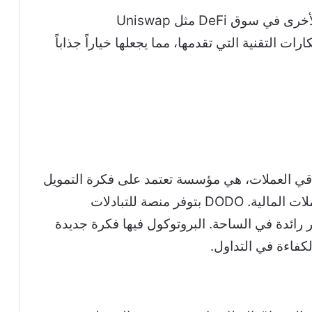
DODO تنافس مجموعة من البروتوكولات الأخرى في سوق DeFi مثل Uniswap
برز بفضل الابتكارات التقنية التي تقدمها، مما يجعلها خياراً جذاباً
زي باقي العملات، هي مؤسسة تعتمد على فكرة التمويل
اللامركزي اللي تغير طريقة تعاملنا مع المعاملات المالية. DODO بتوفر منصة للتبادلات
ر رائدة في الساحة. البروتوكول فيها فكرة جديدة
لكفاءة في التداول.