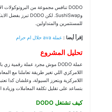
وSushiSwap. لكن DODO ت
للمستثمرين والمتداولين.
إقرأ أيضا :
عملة ava حلال ام حرام
تحليل المشروع
عملة DODO موش مجرد عملة رقمية 
اللامركزية وبتعزز السيولة، وعلشان كدا تعتب
بتساعد على تقليل تكلفة المعاملات وزيادة ا
كيف تشتغل DODO