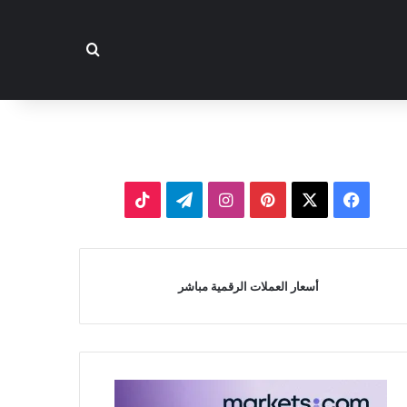
بحث عن
‫X
فيسبوك
بينتيريست
انستقرام
تيلقرام
‫TikTok
أسعار العملات الرقمية مباشر