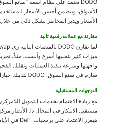
DODO تعتمد على نظام اسمه “صانع الس
الأسواق، وبيضمن أحسن الأسعار للمستخدمي
الأسعار ويدير المخاطر بشكل ذكي من خلال ت
مقارنة مع عملات رقمية تانية
صارم في صنع السوق، DODO بتديلك خيارات أكثر مرونة، وده بيخليها جذابة للمستثمرين.
التوجهات المستقبلية
مستقبل الابتكار في المجال دا. الأنظار مر
هيعزز الاعتماد على برمجيات DeFi في الأيام الجاية.