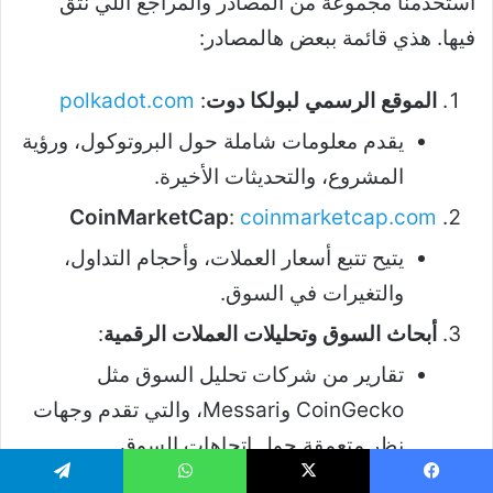
استخدمنا مجموعة من المصادر والمراجع اللي نثق
فيها. هذي قائمة ببعض هالمصادر:
الموقع الرسمي لبولكا دوت
:
polkadot.com
يقدم معلومات شاملة حول البروتوكول، ورؤية
المشروع، والتحديثات الأخيرة.
CoinMarketCap
:
coinmarketcap.com
يتيح تتبع أسعار العملات، وأحجام التداول،
والتغيرات في السوق.
أبحاث السوق وتحليلات العملات الرقمية
:
تقارير من شركات تحليل السوق مثل
CoinGecko وMessari، والتي تقدم وجهات
نظر متعمقة حول اتجاهات السوق.
كتب ومقالات أكاديمية
:
يسبوك
‫X
واتساب
تيلقرام