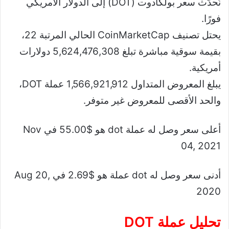
نُحدّث سعر بولكادوت (DOT) إلى الدولار الأمريكي
فورًا.
يحتل تصنيف CoinMarketCap الحالي المرتبة 22،
بقيمة سوقية مباشرة تبلغ 5,624,476,308 دولارات
أمريكية.
يبلغ المعروض المتداول 1,566,921,912 عملة DOT،
والحد الأقصى للمعروض غير متوفر.
أعلى سعر وصل له عملة dot هو $55.00 في Nov
04, 2021
أدنى سعر وصل له dot عملة هو $2.69 في Aug 20,
2020
تحليل عملة
DOT