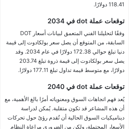
118.41 دولارًا.
توقعات عملة dot في 2034
وفقًا لتحليلنا الفني المتعمق لبيانات أسعار DOT
السابقة، من المتوقع أن يصل سعر بولكادوت إلى قيمة
دنيا تبلغ حوالي 172.38 دولارًا في عام 2034. وقد
يصل سعر بولكادوت إلى قيمة ذروة تبلغ 203.74
دولارًا، مع متوسط ​​قيمة تداول تبلغ 177.11 دولارًا.
توقعات عملة dot في 2040
يُعد فهم اتجاهات السوق ومعنوياته أمرًا بالغ الأهمية، مع
أن هذه المشاعر قد تكون متقلبة. يُمكن لدراسة
ديناميكيات السوق الحالية أن تُقدم رؤىً حول تحركات
الأسعار المحتملة، ولكن من الضروري مراعاة النظام