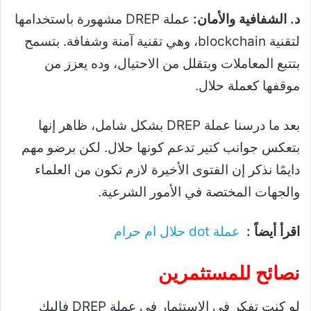
د. الشفافية والأمان:
عملة DREP مشهورة باستخدامها
لتقنية blockchain، وهي تقنية آمنة وشفافة. بتسمح
بتتبع المعاملات وبتقلل من الاحتيال، وده يعزز من
موقفها كعملة حلال.
بعد ما درسنا عملة DREP بشكل شامل، ظاهر إنها
بتعكس جوانب كتير تدعم كونها حلال. لكن برضو مهم
دايمًا نذكر إن الفتوى الأخيرة لازم تكون من العلماء
والجهات المختصة في الأمور الشرعية.
اقرأ أيضاً :
عملة dot حلال ام حرام
نصائح للمستثمرين
لو كنت تفكر في الاستثمار في عملة DREP فإليك