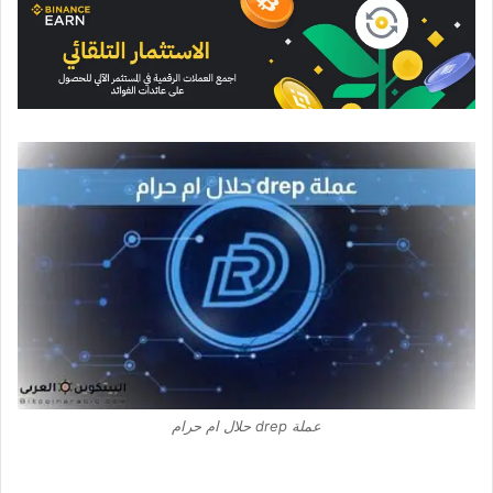
عملة drep حلال ام حرام