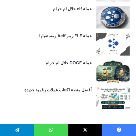
عملة elf حلال ام حرام
عملة ELF رمز Aelf ومستقبلها
عملة DOGE حلال ام حرام
أفضل منصة اكتتاب عملات رقمية جديدة
يسبوك
‫X
واتساب
تيلقرام
حقوق النشر 2026، جميع الحقوق محفوظة لموقع البيتكوين العربي