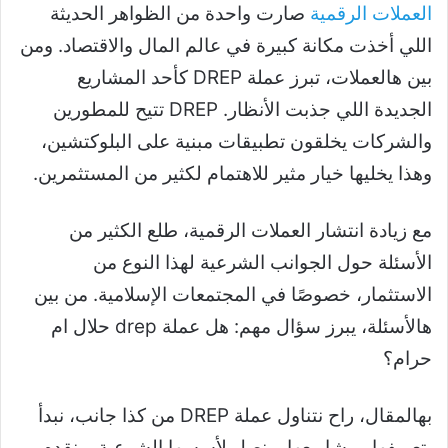
العملات الرقمية
صارت واحدة من الظواهر الحديثة
اللي أخذت مكانة كبيرة في عالم المال والاقتصاد. ومن
بين هالعملات، تبرز عملة DREP كأحد المشاريع
الجديدة اللي جذبت الأنظار. DREP تتيح للمطورين
والشركات يخلقون تطبيقات مبنية على البلوكتشين،
وهذا يخليها خيار مثير للاهتمام لكثير من المستثمرين.
مع زيادة انتشار العملات الرقمية، طلع الكثير من
الأسئلة حول الجوانب الشرعية لهذا النوع من
الاستثمار، خصوصًا في المجتمعات الإسلامية. من بين
هالأسئلة، يبرز سؤال مهم: هل عملة drep حلال ام
حرام؟
بهالمقال، راح نتناول عملة DREP من كذا جانب، نبدأ
بتعريفها ومشاريعها، ونصل لأسسها الشرعية، ونقدم