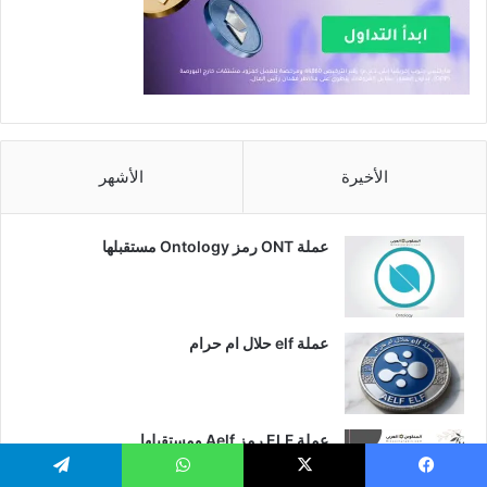
الأخيرة
الأشهر
عملة ONT رمز Ontology مستقبلها
عملة elf حلال ام حرام
عملة ELF رمز Aelf ومستقبلها
يسبوك
‫X
واتساب
تيلقرام