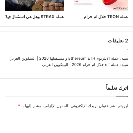
عملة TRON حلال ام حرام​
عملة STRAX وهل هي استثمارً جيدً
‫2 تعليقات
تنبيه:
عملة الايثريوم Ethereum ETH و مستقبلها 2026 | البيتكوين العربي
تنبيه:
عملة elf حلال ام حرام 2026 | البيتكوين العربي
اترك تعليقاً
لن يتم نشر عنوان بريدك الإلكتروني.
الحقول الإلزامية مشار إليها بـ
*
ا
ل