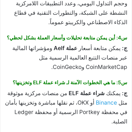
وحجم التداول اليومي، وعدد التطبيقات اللامركزية
النشطة على الشبكة، والتطورات التقنية في قطاع
الذكاء الاصطناعي والكريبتو عموماً.
س4: أين يمكن متابعة تحليلات وأسعار العملة بشكل لحظي؟
ج:
يمكن متابعة أسعار
عملة Aelf
ومؤشراتها المالية
عبر منصات التتبع العالمية الرسمية مثل
CoinMarketCap وCoinGecko.
س5: ما هي الخطوات الآمنة لـ شراء عملة ELF وتخزينها؟
ج:
يمكنك
شراء عملة ELF
من منصات مركزية موثوقة
مثل
Binance
أو OKX، ثم نقلها مباشرة وتخزينها بأمان
في محفظة Portkey الرسمية أو محفظة Ledger
الصلبة.