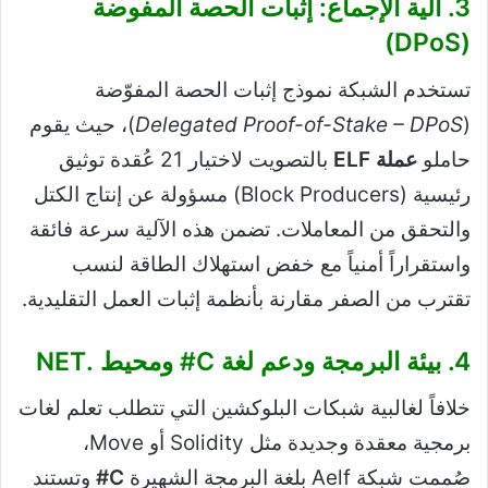
3. آلية الإجماع: إثبات الحصة المفوضة
(DPoS)
تستخدم الشبكة نموذج إثبات الحصة المفوّضة
(
Delegated Proof-of-Stake – DPoS
)، حيث يقوم
حاملو
عملة ELF
بالتصويت لاختيار 21 عُقدة توثيق
رئيسية (Block Producers) مسؤولة عن إنتاج الكتل
والتحقق من المعاملات. تضمن هذه الآلية سرعة فائقة
واستقراراً أمنياً مع خفض استهلاك الطاقة لنسب
تقترب من الصفر مقارنة بأنظمة إثبات العمل التقليدية.
4. بيئة البرمجة ودعم لغة C# ومحيط .NET
خلافاً لغالبية شبكات البلوكشين التي تتطلب تعلم لغات
برمجية معقدة وجديدة مثل Solidity أو Move،
صُممت شبكة Aelf بلغة البرمجة الشهيرة
C#
وتستند