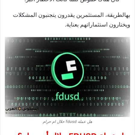
بهالطريقة، المستثمرين يقدرون يتجنبون المشكلات
ويختارون استثماراتهم بعناية.
هل عملة fdusd حلال ام حرام