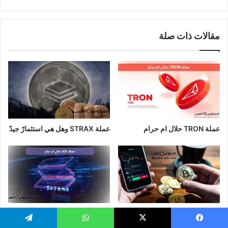
مقالات ذات صلة
عملة TRON حلال ام حرام​
عملة STRAX وهل هي استثمارً جيدً
كيفية تداول البيتكوين طريقة سهلة
عملة SOL حلال ام حرام
يسبوك
‫X
واتساب
تيلقرام