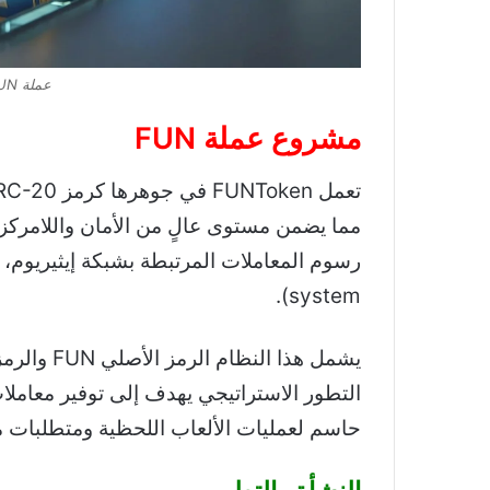
عملة FUN رمز FUNToken
مشروع عملة FUN
تعمل FUNToken في جوهرها كرمز ERC-20 على شبكة إيثيريوم (
مما يضمن مستوى عالٍ من الأمان واللامركزية
system).
التطور الاستراتيجي يهدف إلى توفير معاملات
حاسم لعمليات الألعاب اللحظية ومتطلبات منصات lized gaming