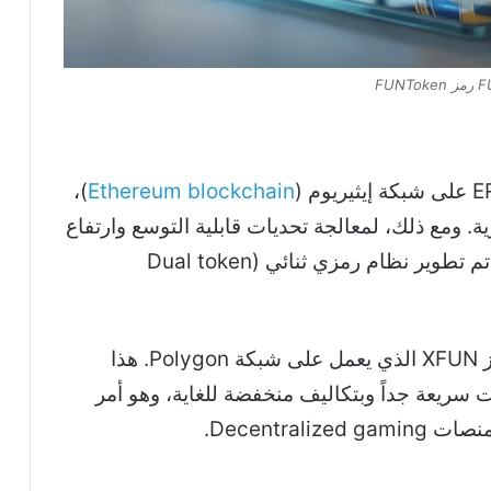
)،
Ethereum
blockchain
. ومع ذلك، لمعالجة تحديات قابلية التوسع وارتفاع
رسوم المعاملات المرتبطة بشبكة إيثيريوم، تم تطوير نظام رمزي ثنائي (Dual token
يشمل هذا النظام الرمز الأصلي FUN والرمز XFUN الذي يعمل على شبكة Polygon. هذا
 سريعة جداً وبتكاليف منخفضة للغاية، وهو أمر
Decentra.