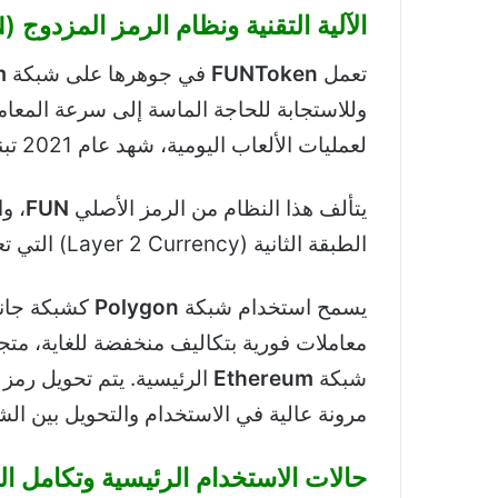
الآلية التقنية ونظام الرمز المزدوج (FUN و XFUN)
تعمل
FUNToken
في جوهرها على شبكة
m
وللاستجابة للحاجة الماسة إلى سرعة المعا
لعمليات الألعاب اليومية، شهد عام 2021 تبني نظام الرمز المزدوج (Dual Token System).
يتألف هذا النظام من الرمز الأصلي
FUN
، و
الطبقة الثانية (Layer 2 Currency) التي تعمل على
يسمح استخدام شبكة
Polygon
معاملات فورية بتكاليف منخفضة للغاية، متج
شبكة
Ethereum
مرونة عالية في الاستخدام والتحويل بين ال
حالات الاستخدام الرئيسية وتكامل ا