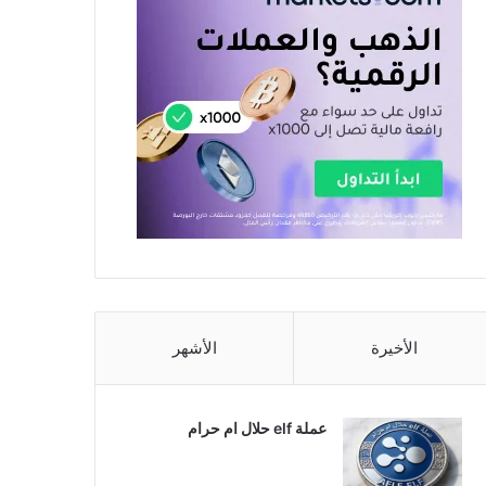
الأخيرة
الأشهر
عملة elf حلال ام حرام