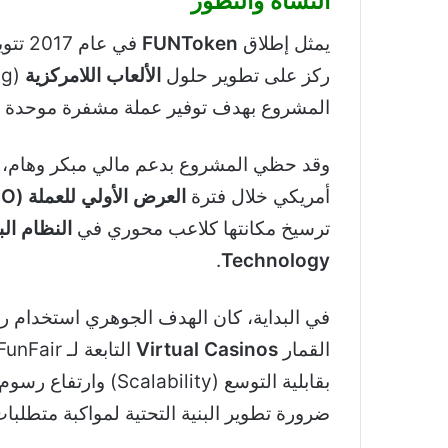
النشأة والتطور
يمثل إطلاق
FUNToken
في عام 2017 تتويجاً لجهود مؤسسة
ركز على تطوير حلول
الألعاب اللامركزية
المشروع بهدف توفير عملة مشفرة موحدة 
أمريكي خلال فترة
العرض الأولي للعملة (ICO)
ترسيخ مكانتها كلاعب محوري في
النظام الب
.
Technology
في البداية، كان الهدف الجوهري استخدام ر
القمار
Virtual Casinos
بقابلية التوسع (Scalability) وارتفاع رسوم شبكة
ضرورة تطوير البنية التحتية لمواكبة متطلبا