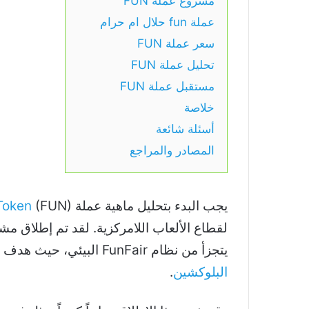
مشروع عملة FUN
عملة fun حلال ام حرام
سعر عملة FUN
تحليل عملة FUN
مستقبل عملة FUN
خلاصة
أسئلة شائعة
المصادر والمراجع
يجب البدء بتحليل ماهية عملة
(FUN) التي تمثل إحدى
oken
لقطاع الألعاب اللامركزية. لقد تم إطلاق م
يتجزأ من نظام FunFair البيئي، حيث هدف إلى إحداث تحول في صناعة الألعاب عبر
البلوكشين
.