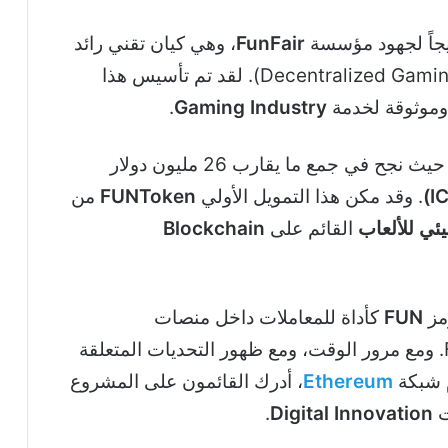
FunFair
، وهي كيان تقني رائد
(Decentralized Gaming). لقد تم تأسيس هذا
وموثوقة لخدمة
Gaming Industry
.
وقد حظي المشروع بدعم مالي مبكر وهام، حيث نجح في جمع ما يقارب 26 مليون دولار
. وقد مكن هذا التمويل الأولي
FUNToken
من
يئي للألعاب
القائم على
Blockchain
مز
FUN
كأداة للمعاملات داخل منصات
التابعة لـ FunFair. ومع مرور الوقت، ومع ظهور التحديات المتعلقة
Ethereum
، أدرك القائمون على المشروع
ت
Digital Innovation
.