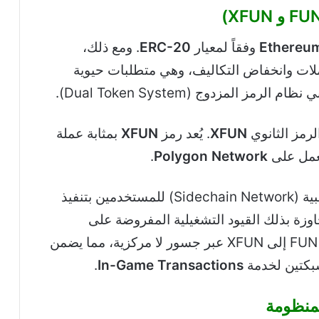
Ethereu
وفقاً لمعيار
ERC-20
. ومع ذلك،
ملات وانخفاض التكاليف، وهي متطلبات حيوية
الرمز الثانوي
XFUN
. يُعد رمز
XFUN
بمثابة عملة
.
Polygon Network
كشبكة جانبية (Sidechain Network) للمستخدمين بتنفيذ
اوزة بذلك القيود التشغيلية المفروضة على
الرئيسية. يتم تحويل رمز FUN إلى XFUN عبر جسور لا مركزية، مما يضمن
شبكتين لخدمة
In-Game Transactions
.
لمنظومة