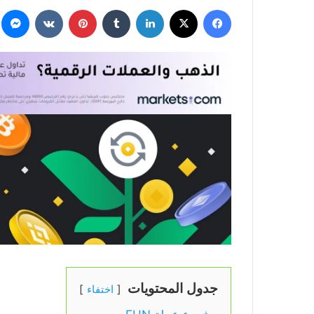
فيسبوك
‫X
لينكدإن
بينتيريست
م
جدول المحتويات
اختفاء