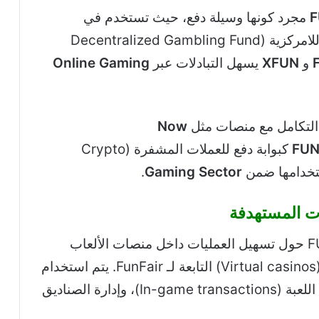
F
مجرد كونها وسيلة دفع، حيث تستخدم في
عمليات الألعاب، والرهان، وإدارة الصناديق اللامركزية (Decentralized Gambling Fund
و
XFUN
يسهل التبادلات عبر
Online Gaming
 التكامل مع منصات مثل
Now
FUN
كبوابة دفع للعملات المشفرة (Crypto
.
Gaming Sector
ات المستهدفة
تتمركز حالات الاستخدام الرئيسية لعملة FUN حول تسهيل العمليات داخل منصات الألعاب
اللامركزية (dApps) والكازينوهات الرقمية (Virtual casinos) التابعة لـ FunFair. يتم استخدام
FUN وXFUN في الرهان، والمعاملات داخل اللعبة (In-game transactions)، وإدارة الصناديق