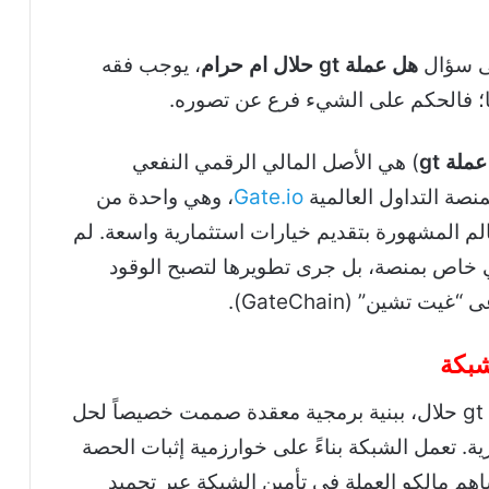
لى سؤال
هل عملة gt حلال ام حرام
، يوجب فقه
ها؛ فالحكم على الشيء فرع عن تصوره.
عملة gt
) هي الأصل المالي الرقمي النفعي
Gate.io
، وهي واحدة من
لم المشهورة بتقديم خيارات استثمارية واسعة. لم
ي خاص بمنصة، بل جرى تطويرها لتصبح الوقود
تشين” (GateChain).
شبكة
تتميز شبكة GateChain، التي تدعمها عملة gt حلال، ببنية برمجية معقدة صممت خصيصاً لحل
ة. تعمل الشبكة بناءً على خوارزمية إثبات الحصة
PoS – Proof o)، حيث يساهم مالكو العملة في تأمين الشبكة عبر تجميد