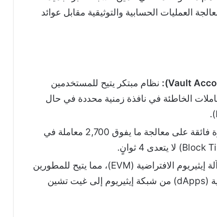
) للمشاركة في معالجة العمليات الحسابية والتوثيقية مقابل عوائد
نظام مبتكر يتيح للمستخدمين
عاملات الخاطئة في نافذة زمنية محددة في حال
قدرة فائقة على معالجة ما يفوق 2,700 معاملة في
التوافقية مع آلة إيثيريوم الافتراضية (EVM)، مما يتيح للمطورين
نقل العقود الذكية والتطبيقات اللامركزية (dApps) من شبكة إيثيريوم إلى غيت تشين