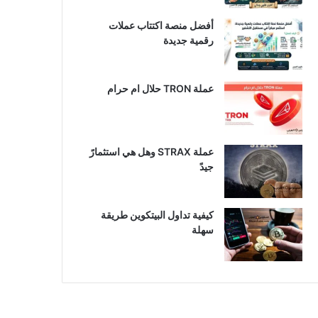
أفضل منصة اكتتاب عملات
رقمية جديدة
عملة TRON حلال ام حرام​
عملة STRAX وهل هي استثمارً
جيدً
كيفية تداول البيتكوين طريقة
سهلة