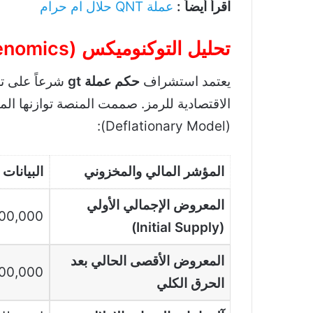
اقرأ أيضاً :
عملة QNT حلال ام حرام
تحليل التوكنوميكس (Tokenomics) وآلية الحرق الدوري
يعتمد استشراف
حكم عملة gt
شرعاً على تح
الاقتصادية للرمز. صممت المنصة توازنها الم
(Deflationary Model):
المؤشر المالي والمخزوني
البيانات 
المعروض الإجمالي الأولي
000,000,000
(Initial Supply)
المعروض الأقصى الحالي بعد
300,000,000 وحد
الحرق الكلي