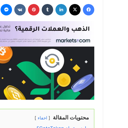
فيسبوك
‫X
لينكدإن
بينتيريست
م
محتويات المقالة
اخفاء