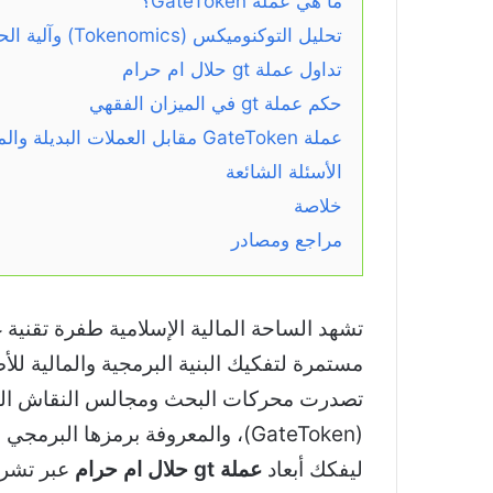
ما هي عملة GateToken؟
تحليل التوكنوميكس (Tokenomics) وآلية الحرق الدوري
تداول عملة gt حلال ام حرام
حكم عملة gt في الميزان الفقهي
عملة GateToken مقابل العملات البديلة والمنافسة
الأسئلة الشائعة
خلاصة
مراجع ومصادر
تشهد الساحة المالية الإسلامية طفرة تقني
مستمرة لتفكيك البنية البرمجية والمالية للأ
تصدرت محركات البحث ومجالس النقاش الفق
(GateToken)، والمعروفة برمزها البرمجي التجاري
ليفكك أبعاد
عملة gt حلال ام حرام
عبر تشريح