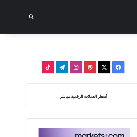
بحث عن
‫X
فيسبوك
بينتيريست
انستقرام
تيلقرام
‫TikTok
أسعار العملات الرقمية مباشر