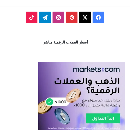
‫X
فيسبوك
بينتيريست
انستقرام
تيلقرام
‫TikTok
أسعار العملات الرقمية مباشر