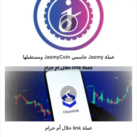
Jasmy
جاسمي
JasmyCoin
ومستقبلها
عملة Jasmy جاسمي JasmyCoin ومستقبلها
عملة
link
حلال
أم
حرام
عملة link حلال أم حرام