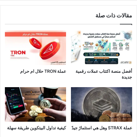
مقالات ذات صلة
أفضل منصة اكتتاب عملات رقمية
عملة TRON حلال ام حرام​
جديدة
عملة STRAX وهل هي استثمارً جيدً
كيفية تداول البيتكوين طريقة سهلة