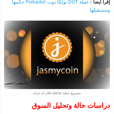
إقرأ أيضا :
عملة DOT بولكا دوت Polkadot حكمها
ومستقبلها
مشروع عملة jasmy حلال ام حرام
دراسات حالة وتحليل السوق