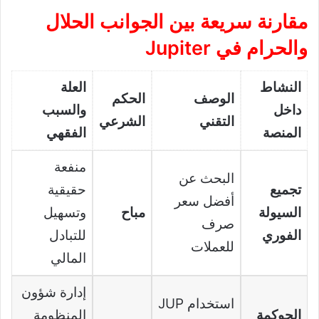
مقارنة سريعة بين الجوانب الحلال
والحرام في Jupiter
النشاط
العلة
الوصف
الحكم
داخل
والسبب
التقني
الشرعي
المنصة
الفقهي
منفعة
البحث عن
تجميع
حقيقية
أفضل سعر
السيولة
مباح
وتسهيل
صرف
الفوري
للتبادل
للعملات
المالي
إدارة شؤون
استخدام JUP
الحوكمة
المنظومة