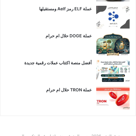
عملة ELF رمز Aelf ومستقبلها
عملة DOGE حلال ام حرام
أفضل منصة اكتتاب عملات رقمية جديدة
عملة TRON حلال ام حرام​
حقوق النشر 2026، جميع الحقوق محفوظة لموقع البيتكوين العربي