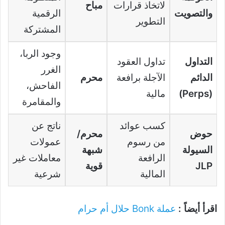
لاتخاذ قرارات
مباح
والتصويت
الرقمية
التطوير
المشتركة
وجود الربا،
التداول
تداول العقود
الغرر
الدائم
الآجلة برافعة
محرم
الفاحش،
(Perps)
مالية
والمقامرة
كسب عوائد
ناتج عن
حوض
محرم/
من رسوم
عمولات
السيولة
شبهة
الرافعة
معاملات غير
JLP
قوية
المالية
شرعية
اقرأ أيضاً :
عملة Bonk حلال أم حرام