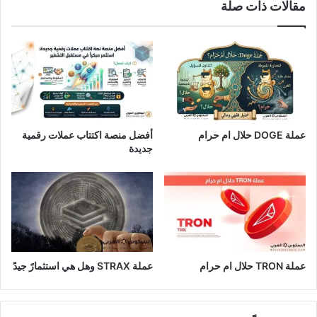
مقالات ذات صلة
عملة DOGE حلال ام حرام
أفضل منصة اكتتاب عملات رقمية
جديدة
عملة TRON حلال ام حرام​
عملة STRAX وهل هي استثمارً جيدً