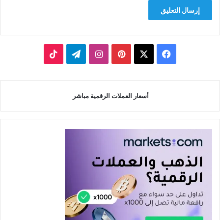
‫X
فيسبوك
بينتيريست
انستقرام
تيلقرام
‫TikTok
أسعار العملات الرقمية مباشر