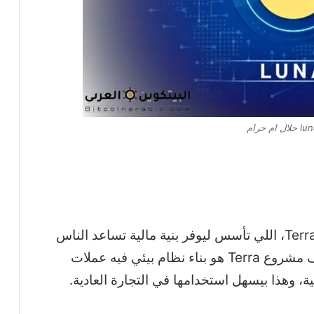
عملة LUNA هي العملة الخاصة ببروتوكول Terra، اللي تأسس ليوفر بنية مالية تساعد الناس
على إجراء معاملات بشكل غير مركزي. هدف مشروع Terra هو بناء نظام بيئي فيه عملات
ة، وهذا بيسهل استخدامها في التجارة العادية.