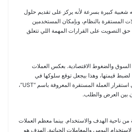
ع Terra عام 2018، وصار له شعبية كبيرة بسرعة لأنه يركز على تقديم حلول
 كضمان للعملات المستقرة بالنظام، وبإمكان المستخدمين
 حق التصويت على القرارات المهمة اللي تتعلق
جه LUNA، مثل تقلبات السوق والضغوط الاقتصادية. بعكس العملات
 خوارزمي لضبط قيمتها، وهذا بيجعل توقع سلوكها في
الأسواق صعب. استعمال LUNA بيساعد في استقرار العملة المستقرة المعروفة باسم “UST”،
ية من ناحية الهدف والاستخدام. بينما معظم العملات
ارات، LUNA بتركز على الاستخدام اليومي والمعاملات الحياتية. الهدف هو