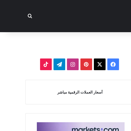
بحث عن
‫X
فيسبوك
بينتيريست
انستقرام
تيلقرام
‫TikTok
أسعار العملات الرقمية مباشر