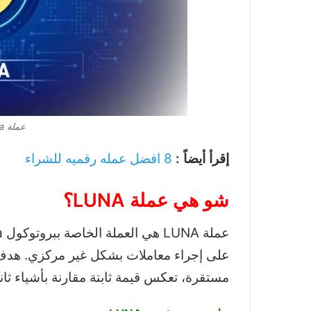
عملة luna حلال ام حرام
إقرأ أيضاً :
8 افضل عمله رقميه للشراء
شو هي عملة LUNA؟
مستقرة، تعكس قيمة ثابتة مقارنة بأشياء ثاني