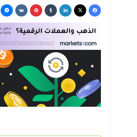
فيسبوك
‫X
لينكدإن
بينتيريست
م