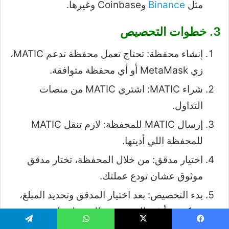
مثل
Binance
وCoinbase وغيرها.
3. خطوات التحصيص
إنشاء محفظة: تحتاج تعمل محفظة تدعم MATIC،
زي MetaMask أو أي محفظة متوافقة.
شراء MATIC: اشتري MATIC من منصات
التداول.
إرسال MATIC للمحفظة: لازم تنقل MATIC
للمحفظة اللي أديتها.
اختيار مدقق: من خلال المحفظة، تختار مدقق
موثوق عشان تودع عملتك.
بدء التحصيص: بعد اختيار المدقق وتحديد المبلغ،
ممكن تبدأ في التحصيص وللحصول على
المكافآت.
يسبوك
‫X
واتساب
تيلقرام