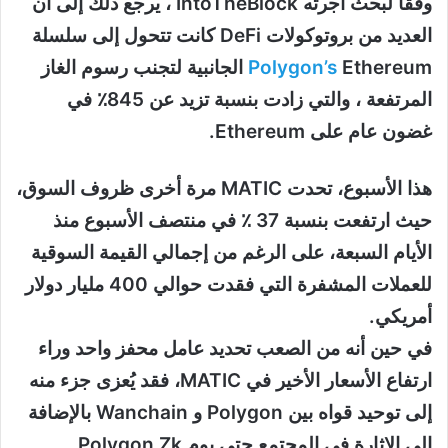
وفقاً لبحث أجرته IntoTheBlock ، يرجع ذلك إلى أن
العديد من بروتوكولات DeFi كانت تتحول إلى سلسلة
Polygon’s
Ethereum الجانبية لتجنب رسوم الغاز
المرتفعة ، والتي زادت بنسبة تزيد عن 845٪ في
غضون عام على Ethereum.
هذا الأسبوع، تحدت MATIC مرة أخرى ظروف السوق،
حيث ارتفعت بنسبة 37 ٪ في منتصف الأسبوع منذ
الأيام السبعة، على الرغم من إجمالي القيمة السوقية
للعملات المشفرة التي فقدت حوالي 400 مليار دولار
أمريكي.
في حين أنه من الصعب تحديد عامل محفز واحد وراء
ارتفاع الأسعار الأخير في MATIC، فقد يُعزى جزء منه
إلى توحيد قواه بين Polygon و Wanchain بالإضافة
إلى الإثارة في المجتمع حتى يوم Polygon Zk