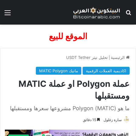
بحث عن
الق
الموقع للبيع
الرئيسية
|
تحليل تيثر USDT Tether
اكاديمية العملات الرقمية
ماتيك MATIC Polygon
عملة Polygon او عملة MATIC
ومستقبلها
ما هو (MATIC) Polygon مشروعها سعرها ومستقبلها
سارة زغلول
15 دقائق