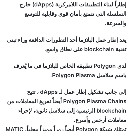
إطاراً لبناء التطبيقات اللامركزية (dApps) خارج
السلسلة التي تتمتع بأمان قوي وقابلية للتوسع
والسرعة.
يعد إطار عمل البلازما أحد التطورات الدافعة وراء تبني
تقنية blockchain على نطاق واسع.
لدى Polygon تطبيقه الخاص للبلازما في ما يُعرف
باسم سلاسل Polygon Plasma.
إلى جانب تشكيل إطار عمل لـ dApps ، تتيح
Polygon Plasma Chains أيضاً تفريغ المعاملات من
blockchain الرئيسية إلى سلاسل ثانوية، لإجراء
معاملات أرخص وأسرع.
تمتلك شبكة Polygon أيضاً رمزاً مميزاً محلياً، MATIC