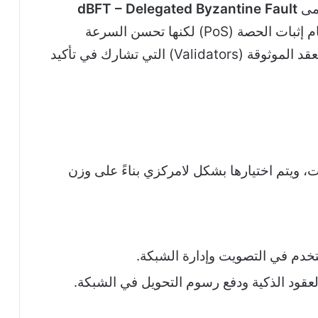
dBFT – Delegated Byzantine Fault
، وهذه التقنية هي قريبة من نظام إثبات الحصة (PoS) لكنها تحسن السرعة
والأمان. تتيح هذه الآلية وجود مجموعة من العقد الموثوقة (Validators) التي تشارك في تأكيد
 ويتم اختيارها بشكل لامركزي بناءً على وزن
تخدم في التصويت وإدارة الشبكة.
لعقود الذكية ودفع رسوم التحويل في الشبكة.