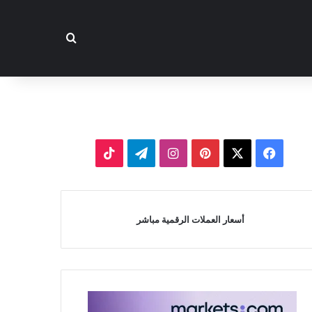
بحث عن
‫X
فيسبوك
بينتيريست
انستقرام
تيلقرام
‫TikTok
أسعار العملات الرقمية مباشر