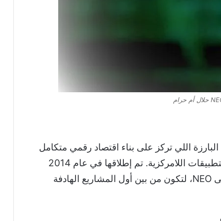
قمية البارزة اللي تركز على بناء اقتصاد رقمي متكامل
يعتمد على الهوية الرقمية والعقود الذكية والتطبيقات اللامركزية. تم إطلاقها في عام 2014
تحت اسم Antshares وبعدها تغير اسمها إلى NEO، لتكون من بين أول المشاريع الهادفة