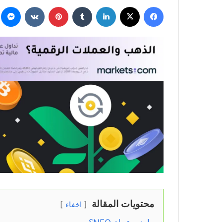
فيسبوك
‫X
لينكدإن
بينتيريست
م
محتويات المقالة
اخفاء