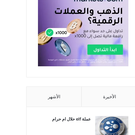
الأخيرة
الأشهر
عملة elf حلال ام حرام