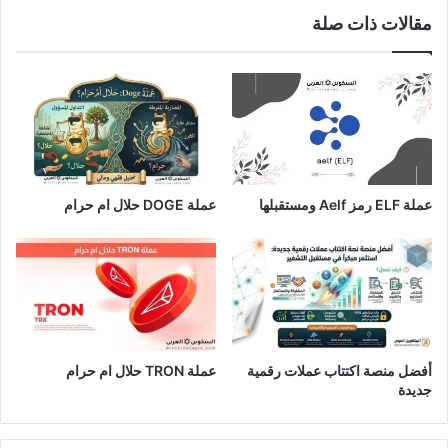
مقالات ذات صلة
عملة ELF رمز Aelf ومستقبلها
عملة DOGE حلال ام حرام
أفضل منصة اكتتاب عملات رقمية
عملة TRON حلال ام حرام​
جديدة