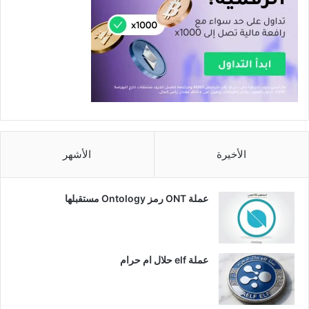
الأخيرة
الأشهر
عملة ONT رمز Ontology مستقبلها
عملة elf حلال ام حرام