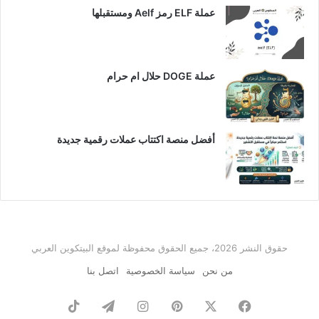
عملة ELF رمز Aelf ومستقبلها
عملة DOGE حلال ام حرام
أفضل منصة اكتتاب عملات رقمية جديدة
حقوق النشر 2026، جميع الحقوق محفوظة لموقع البيتكوين العربي
من نحن
سياسة الخصوصية
اتصل بنا
فيسبوك
‫X
بينتيريست
انستقرام
تيلقرام
‫TikTok