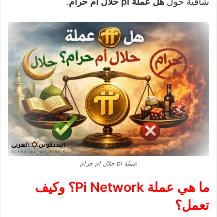
شافية حول
هل عملة pi حلال ام حرام
.
عملة pi حلال ام حرام
ما هي عملة Pi Network؟ وكيف
تعمل؟