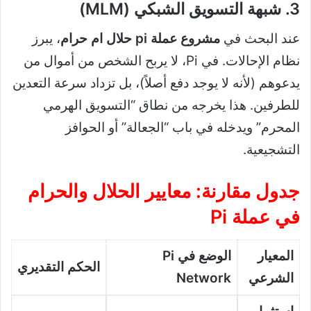
3. شبهة التسويق الشبكي (MLM)
عند البحث في
مشروع عملة pi حلال ام حرام
، يبرز
نظام الإحالات. في Pi، لا يربح الشخص من أموال من
يدعوهم (لأنه لا يوجد دفع أصلاً)، بل تزداد سرعة التعدين
للطرفين. هذا يخرجه من نطاق “التسويق الهرمي
المحرم” ويدخله في باب “الجعالة” أو الحوافز
التشجيعية.
جدول مقارنة: معايير الحلال والحرام
في عملة Pi
المعيار
الوضع في Pi
الحكم التقديري
الشرعي
Network