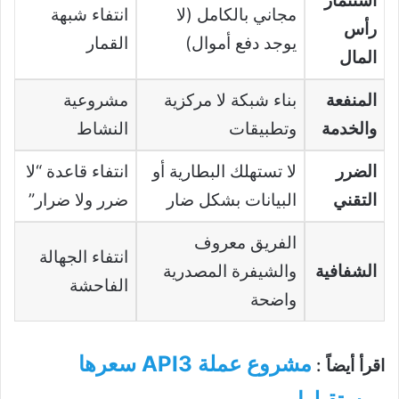
استثمار
مجاني بالكامل (لا
انتفاء شبهة
رأس
يوجد دفع أموال)
القمار
المال
المنفعة
بناء شبكة لا مركزية
مشروعية
والخدمة
وتطبيقات
النشاط
الضرر
لا تستهلك البطارية أو
انتفاء قاعدة “لا
التقني
البيانات بشكل ضار
ضرر ولا ضرار”
الفريق معروف
انتفاء الجهالة
الشفافية
والشيفرة المصدرية
الفاحشة
واضحة
مشروع عملة API3 سعرها
اقرأ أيضاً :