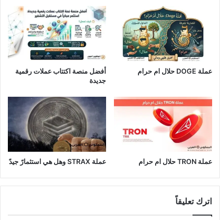
عملة DOGE حلال ام حرام
أفضل منصة اكتتاب عملات رقمية
جديدة
عملة TRON حلال ام حرام​
عملة STRAX وهل هي استثمارً جيدً
اترك تعليقاً