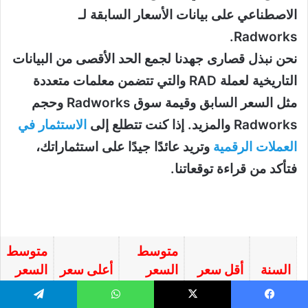
الاصطناعي على بيانات الأسعار السابقة لـ
Radworks.
نحن نبذل قصارى جهدنا لجمع الحد الأقصى من البيانات
التاريخية لعملة RAD والتي تتضمن معلمات متعددة
مثل السعر السابق وقيمة سوق Radworks وحجم
Radworks والمزيد. إذا كنت تتطلع إلى
الاستثمار في
العملات الرقمية
وتريد عائدًا جيدًا على استثماراتك،
فتأكد من قراءة توقعاتنا.
متوسط
متوسط
السنة
أقل سعر
السعر
أعلى سعر
السعر
23.35%
$0.9246
$0.8496
$0.8157
2025
يسبوك
‫X
واتساب
تيلقرام