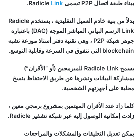
ببناء طبقة اتصال P2P تسمى Radicle
Link
.
بدلاً من بنية خادم العميل التقليدية ، يستخدم Radicle
Link الرسم البياني المباشر الموجه (DAG) باعتباره
جوهر شبكة P2P ، وهي تقنية دفتر أستاذ موزعة تشبه
blockchain التي تتفوق في السرعة وقابلية التوسع.
يسمح Radicle Link للمبرمجين (أو “الأقران”)
بمشاركة البيانات ونشرها عن طريق الاحتفاظ بنسخ
محلية على أجهزتهم الشخصية.
كلما زاد عدد الأقران المهتمين بمشروع برمجي معين ،
زادت إمكانية الوصول إليه عبر شبكة تشفير Radicle.
يمكن تعديل التعليقات والمشكلات والمراجعات