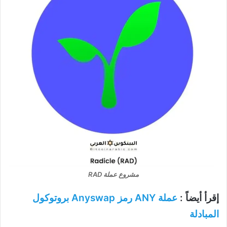
مشروع عملة RAD
إقرأ أيضاً :
عملة ANY رمز Anyswap بروتوكول
المبادلة