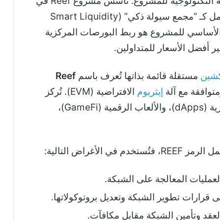
، يجب أولاً تفكيك البنية التكنولوجية للمشروع. تأسس مشروع Reef في
البداية كمنصة للتمويل اللامركزي (DeFi) تعمل كـ “مجمع سيولة ذكي” (Smart Liquidity
 الهدف الأساسي للمشروع هو ربط البورصات المركزية
كشين
مستقلة قائمة بذاتها تُعرف باسم
Reef
إيثريوم
الافتراضية (EVM). تُركز
الشبكة الحالية على دعم التطبيقات اللامركزية (dApps)، والألعاب الرقمية (GameFi)،
الأغراض التالية:
عمليات المعالجة على الشبكة.
قرارات تطوير الشبكة وتعديل بروتوكولاتها.
عقد وتأمين الشبكة مقابل مكافآت.