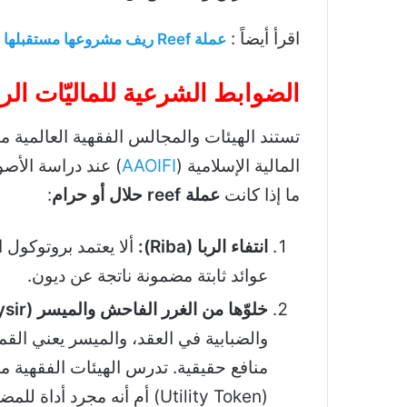
اقرأ أيضاً :
عملة Reef ريف مشروعها مستقبلها
الضوابط الشرعية للماليّات الر
تستند الهيئات والمجالس الفقهية العالمية
المالية الإسلامية (
AAOIFI
) عند دراسة الأصو
ما إذا كانت
عملة reef حلال أو حرام
:
انتفاء الربا (Riba):
ألا يعتمد بروتوكول ا
عوائد ثابتة مضمونة ناتجة عن ديون.
خلوّها من الغرر الفاحش والميسر (Gharar &
ir):
والضبابية في العقد، والميسر يعني الق
منافع حقيقية. تدرس الهيئات الفقهية ما
(Utility Token) أم أنه مجرد أداة للمضاربة الصفرية.