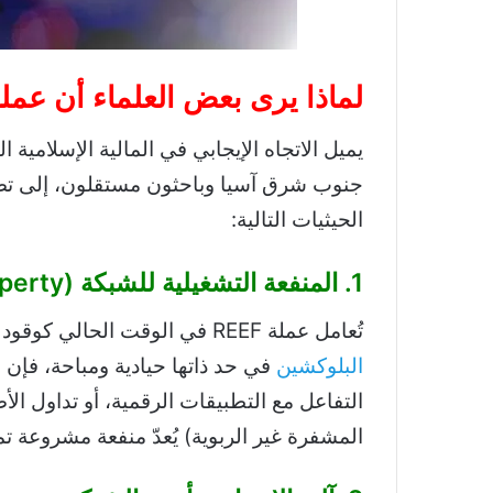
لماذا يرى بعض العلماء أن عملة reef حلا
يميل الاتجاه الإيجابي في المالية الإسلامي
جنوب شرق آسيا وباحثون مستقلون، إلى تصن
الحيثيات التالية:
1. المنفعة التشغيلية للشبكة (Utility Property)
تُعامل عملة REEF في الوقت الحالي كوقود لتشغيل شبكة “Reef Chain”. وبما أن تكنولوجيا
البلوكشين
في حد ذاتها حيادية ومباحة، فإن 
التفاعل مع التطبيقات الرقمية، أو تداول الأ
المشفرة غير الربوية) يُعدّ منفعة مشروعة تم