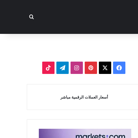
بحث عن
‫X
فيسبوك
بينتيريست
انستقرام
تيلقرام
‫TikTok
أسعار العملات الرقمية مباشر