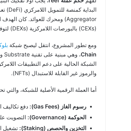
لفهم
حكم عملة reef
Aggregator) ومحرك للعوائد. كان
(CEXs) بالبورصات اللامركزية (DEXs) لتوفير أفضل الأسعار للمتداولين.
ومع تطور المشروع، انتقل ليصبح شبكة
بلو
Chain
، وهي مبنية على تقنية Substrate ومتوافقة مع آلة
والرموز غير القابلة للاستبدال (NFTs).
أما العملة الرقمية الأصلية للشبكة، والتي تحمل الرمز REEF، فتُستخدم في 
رسوم الغاز (Gas Fees):
دفع تكاليف ال
الحوكمة (Governance):
التصويت على 
التخزين والحصص (Staking):
تشغيل ال