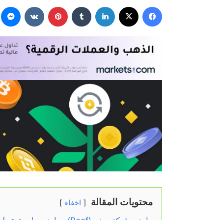
فيسبوك
‫X
لينكدإن
بينتيريست
م
محتويات المقالة
اخفاء